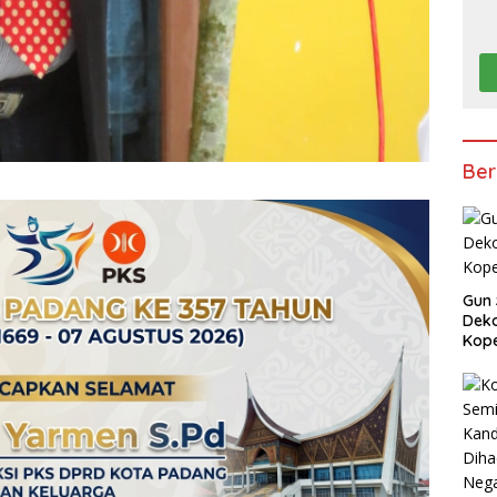
Ber
Gun 
Deko
Kope