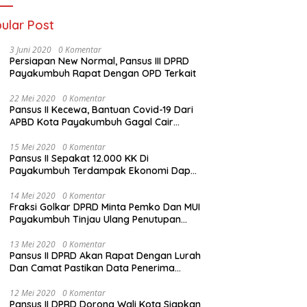
ular Post
3 Juni 2020
0 Komentar
Persiapan New Normal, Pansus III DPRD
Payakumbuh Rapat Dengan OPD Terkait
22 Mei 2020
0 Komentar
Pansus II Kecewa, Bantuan Covid-19 Dari
APBD Kota Payakumbuh Gagal Cair
Sebelum Lebaran
15 Mei 2020
0 Komentar
Pansus II Sepakat 12.000 KK Di
Payakumbuh Terdampak Ekonomi Dapat
Bantuan Dari APBD Pemko
14 Mei 2020
0 Komentar
Fraksi Golkar DPRD Minta Pemko Dan MUI
Payakumbuh Tinjau Ulang Penutupan
Rumah Ibadah
13 Mei 2020
0 Komentar
Pansus II DPRD Akan Rapat Dengan Lurah
Dan Camat Pastikan Data Penerima
Bansos
12 Mei 2020
0 Komentar
Pansus II DPRD Dorong Wali Kota Siapkan