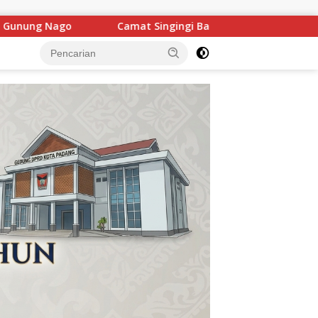
 Bantah Tudingan “Menikung” Perjuangan Anggota DPRD Kuans