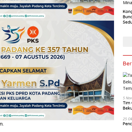
Kong
Bun
Sedun
Berb
Fest
202
Ber
5 No
Tim 
Beku
Tem
25 Ok
m.
Penc