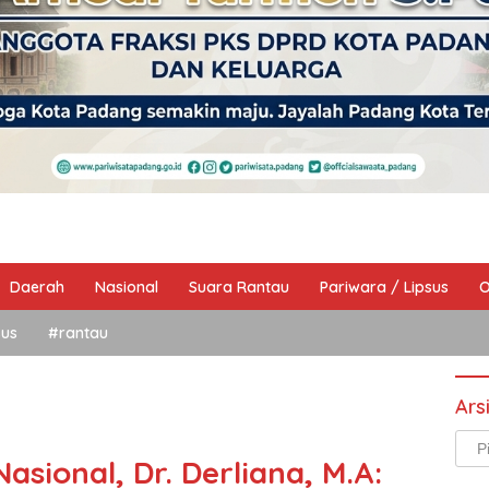
Daerah
Nasional
Suara Rantau
Pariwara / Lipsus
O
sus
#rantau
Ars
Arsi
Nasional, Dr. Derliana, M.A:
Beri