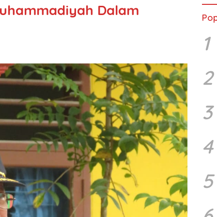
 Muhammadiyah Dalam
Pop
1
2
3
4
5
6