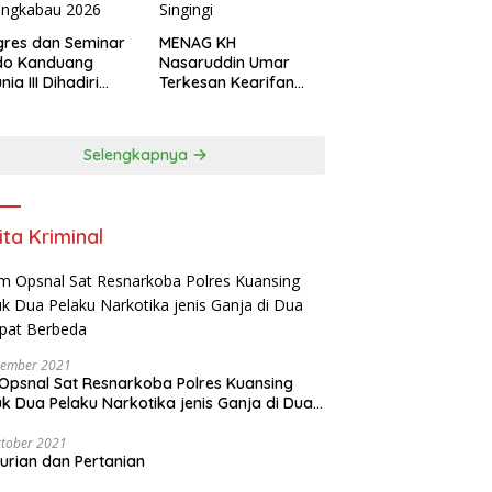
res dan Seminar
MENAG KH
do Kanduang
Nasaruddin Umar
ia III Dihadiri
Terkesan Kearifan
agai Negara di
Lokal dan Nuansa
ival Minangkabau
Keagamaan di
6
Kuantan Singingi
Selengkapnya
ita Kriminal
vember 2021
Opsnal Sat Resnarkoba Polres Kuansing
k Dua Pelaku Narkotika jenis Ganja di Dua
pat Berbeda
tober 2021
urian dan Pertanian