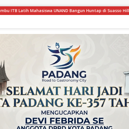
n Huntap di Suasso Hill Gunung Nago
Camat Singingi