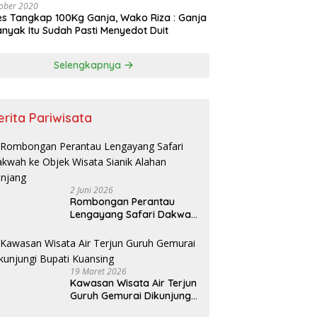
ober 2020
es Tangkap 100Kg Ganja, Wako Riza : Ganja
nyak Itu Sudah Pasti Menyedot Duit
Selengkapnya
erita Pariwisata
2 Juni 2026
Rombongan Perantau
Lengayang Safari Dakwah
ke Objek Wisata Sianik
Alahan Panjang
19 Maret 2026
Kawasan Wisata Air Terjun
Guruh Gemurai Dikunjungi
Bupati Kuansing