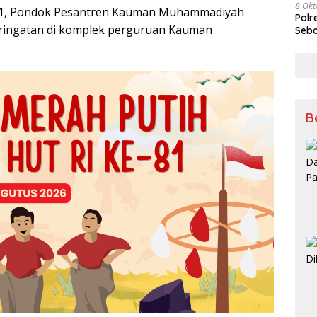
8 Okt
021, Pondok Pesantren Kauman Muhammadiyah
Polr
ringatan di komplek perguruan Kauman
Seba
B