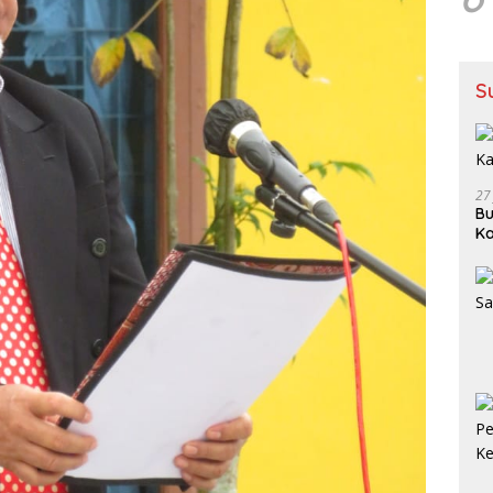
S
27
Bu
Ka