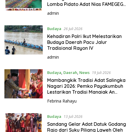
Lomba Pidato Adat Nias FAMEGEGO
se-Sumatera Barat
admin
Budaya
26 Juli 2026
Kehadiran Polri Ikut Melestarikan
Budaya Daerah Pacu Jalur
Tradisional Rayon IV
admin
Budaya
,
Daerah
,
News
19 Juli 2026
Mambangkik Tradisi Adat Salingka
Nagari 2026: Pemko Payakumbuh
Lestarikan Tradisi Manaiak An
Siriah
Febrina Rahayu
Budaya
13 Juli 2026
Sandang Gelar Adat Datuk Godang
Rajo dari Suku Piliang Laweh Oleh