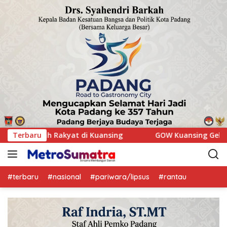
Kuansing Gelar Aksi Donor Darah, Wujud Kepedulian Sosial Ba
Terbaru
#terbaru
#nasional
#pariwara/lipsus
#rantau