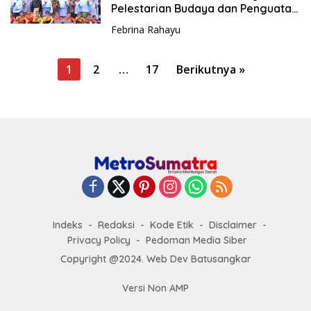
Pelestarian Budaya dan Penguatan
Ekonomi Masyarakat
Febrina Rahayu
P
1
2
…
17
Berikutnya »
a
g
i
n
a
s
i
p
Indeks
Redaksi
Kode Etik
Disclaimer
o
Privacy Policy
Pedoman Media Siber
s
Copyright @2024. Web Dev Batusangkar
Versi Non AMP