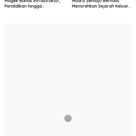
Magek Bahas Infrastruktur,
Muaro Sentajo Berhasil
Pendidikan hingga
Menorehkan Sejarah Keluar
Keselamatan Lalu Lintas
Sebagai Juara I Pacu Jalur
Rayon IV