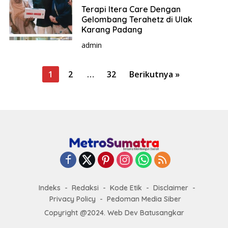
Terapi Itera Care Dengan
Gelombang Terahetz di Ulak
Karang Padang
admin
P
1
2
…
32
Berikutnya »
a
g
i
n
a
s
i
p
Indeks
Redaksi
Kode Etik
Disclaimer
o
Privacy Policy
Pedoman Media Siber
s
Copyright @2024. Web Dev Batusangkar