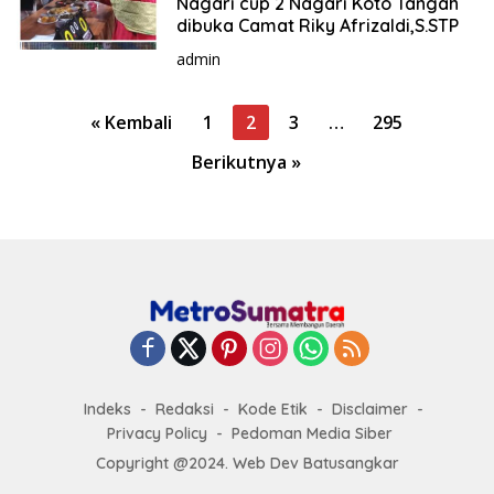
Nagari cup 2 Nagari Koto Tangah
dibuka Camat Riky Afrizaldi,S.STP
admin
P
« Kembali
1
2
3
…
295
a
Berikutnya »
g
i
n
a
s
i
p
o
Indeks
Redaksi
Kode Etik
Disclaimer
s
Privacy Policy
Pedoman Media Siber
Copyright @2024. Web Dev Batusangkar