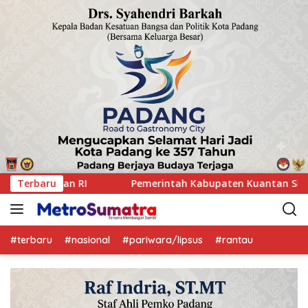
aten Kuantan Singingi menggelar Rakor Camat Se-Kabupaten 
Terbaru
#terbaru
#nasional
#pariwara/lipsus
#rantau