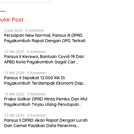
ta
ular Post
DPRD Sampaikan Keputusan
R
Terhadap LKPj Bupati Tanah
D
3 Juni 2020
0 Komentar
Datar 2024
P
Persiapan New Normal, Pansus III DPRD
emperda Kabupaten
Payakumbuh Rapat Dengan OPD Terkait
 Datar Disetujui
22 Mei 2020
0 Komentar
Pansus II Kecewa, Bantuan Covid-19 Dari
APBD Kota Payakumbuh Gagal Cair
Sebelum Lebaran
15 Mei 2020
0 Komentar
Pansus II Sepakat 12.000 KK Di
Payakumbuh Terdampak Ekonomi Dapat
Bantuan Dari APBD Pemko
14 Mei 2020
0 Komentar
Fraksi Golkar DPRD Minta Pemko Dan MUI
Payakumbuh Tinjau Ulang Penutupan
Rumah Ibadah
13 Mei 2020
0 Komentar
Pansus II DPRD Akan Rapat Dengan Lurah
Dan Camat Pastikan Data Penerima
Bansos