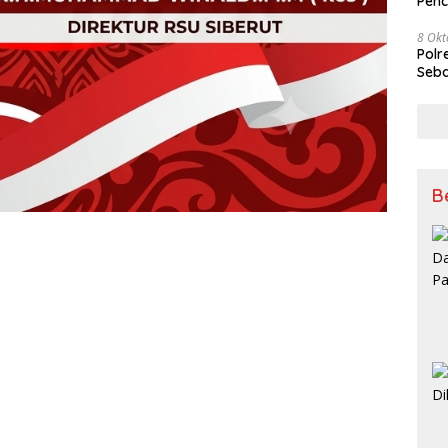
Penc
8 Okt
Polr
Seba
B