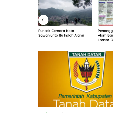
entang Perubahan
Puncak Cemara Kota
Penangg
Nomor 1 Tahun
Sawahlunto Itu Indah Alami
Alam Ban
g Pajak Daerah
Lonsor O
si Daerah Resmi
Daerah 
n Ditetapkan
da Dalam
PRD Tanah Datar