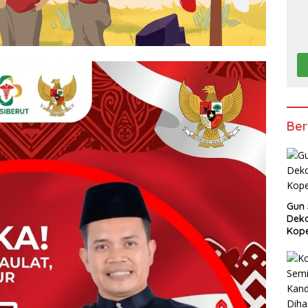
Ber
Gun 
Deko
Kope