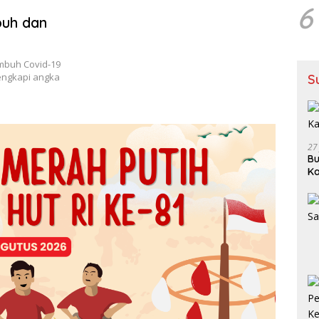
6
uh dan
mbuh Covid-19
engkapi angka
S
27
Bu
Ka