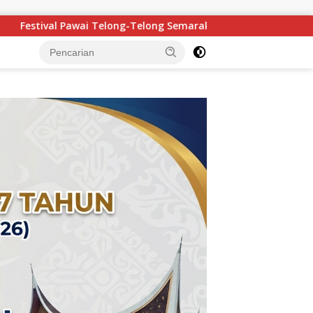
ng Semarakkan HJK Kota Padang ke-357, Ribuan Warga Tumpah 