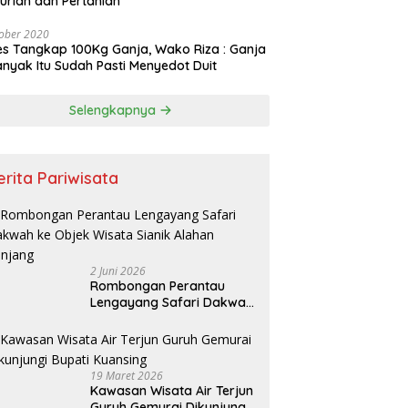
urian dan Pertanian
ober 2020
es Tangkap 100Kg Ganja, Wako Riza : Ganja
nyak Itu Sudah Pasti Menyedot Duit
Selengkapnya
erita Pariwisata
2 Juni 2026
Rombongan Perantau
Lengayang Safari Dakwah
ke Objek Wisata Sianik
Alahan Panjang
19 Maret 2026
Kawasan Wisata Air Terjun
Guruh Gemurai Dikunjungi