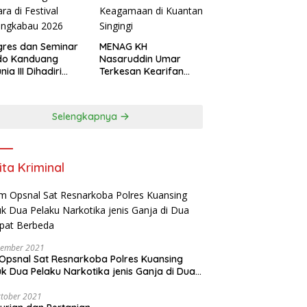
res dan Seminar
MENAG KH
do Kanduang
Nasaruddin Umar
ia III Dihadiri
Terkesan Kearifan
agai Negara di
Lokal dan Nuansa
ival Minangkabau
Keagamaan di
6
Kuantan Singingi
Selengkapnya
ita Kriminal
vember 2021
Opsnal Sat Resnarkoba Polres Kuansing
k Dua Pelaku Narkotika jenis Ganja di Dua
pat Berbeda
tober 2021