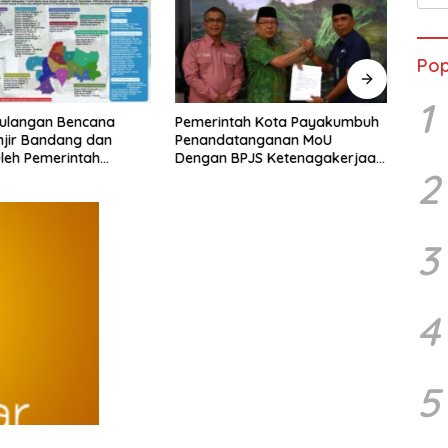
Beri
Pop
1
ulangan Bencana
Pemerintah Kota Payakumbuh
Prop
jir Bandang dan
Penandatanganan MoU
Tanah
leh Pemerintah
Dengan BPJS Ketenagakerjaan
2
Tanah Datar
Cabang Bukittinggi
3
4
5