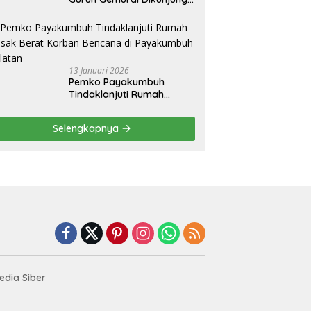
Bupati Kuansing
13 Januari 2026
Pemko Payakumbuh
Tindaklanjuti Rumah
Rusak Berat Korban
Bencana di Payakumbuh
Selengkapnya
Selatan
dia Siber