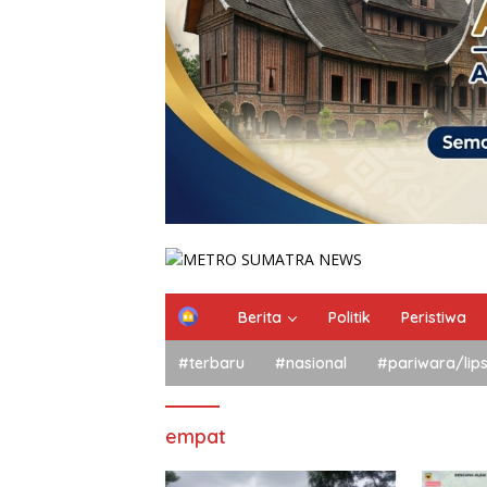
Berita
Politik
Peristiwa
#terbaru
#nasional
#pariwara/lip
empat