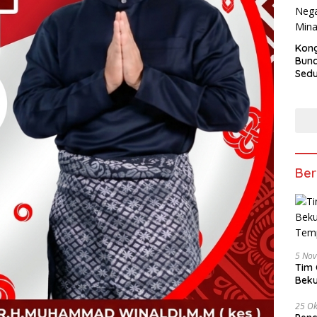
Kong
Bun
Sedun
Berb
Fest
202
Ber
5 No
Tim 
Beku
Tem
25 Ok