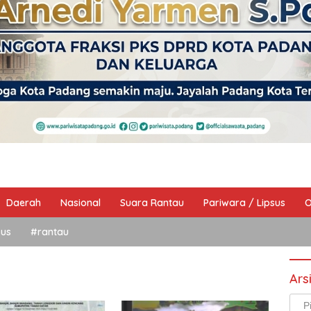
Daerah
Nasional
Suara Rantau
Pariwara / Lipsus
O
sus
#rantau
Ars
Arsi