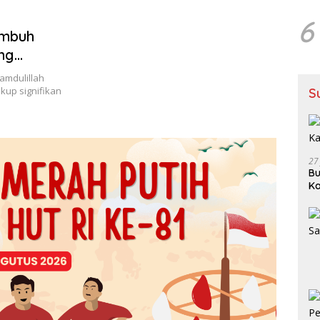
6
embuh
ng
mdulillah
kup signifikan
S
27
Bu
Ka