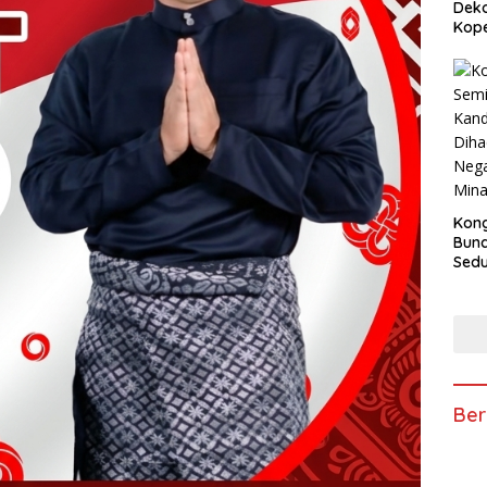
Deko
Kope
Kong
Bun
Sedun
Berb
Fest
202
Ber