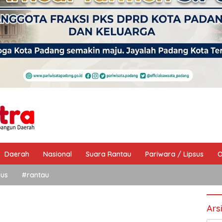
Daerah
Nasional
Suara Rantau
Pariwara / Lipsus
O
sus
#rantau
Ars