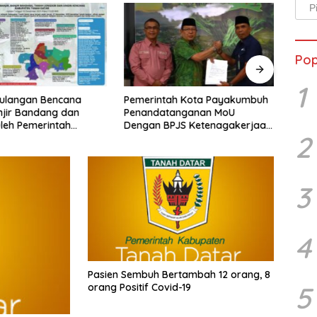
Arsi
Beri
Pop
1
ulangan Bencana
Pemerintah Kota Payakumbuh
Prop
jir Bandang dan
Penandatanganan MoU
Tanah
leh Pemerintah
Dengan BPJS Ketenagakerjaan
2
Tanah Datar
Cabang Bukittinggi
3
4
Pasien Sembuh Bertambah 12 orang, 8
5
orang Positif Covid-19