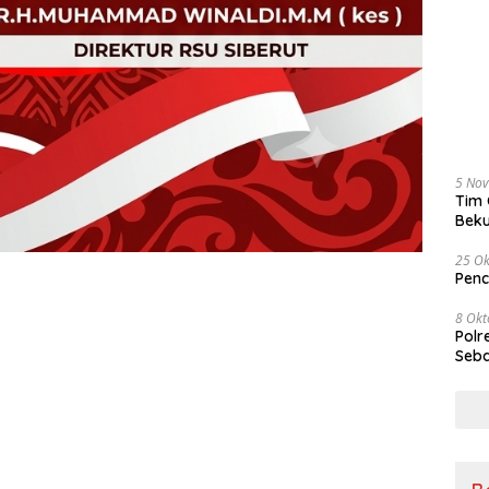
5 No
Tim 
Beku
Tem
25 Ok
Penc
8 Okt
Polr
Seba