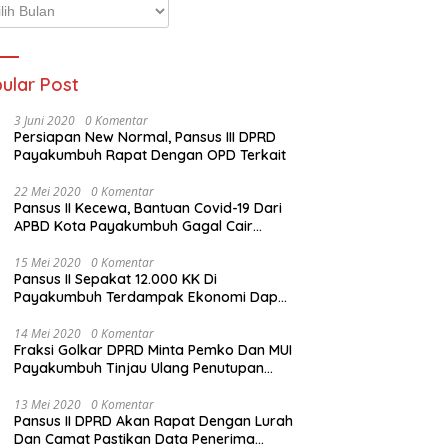
p
ta
ular Post
3 Juni 2020
0 Komentar
Persiapan New Normal, Pansus III DPRD
emperda Kabupaten
DPRD Sampaikan Keputusan
R
Payakumbuh Rapat Dengan OPD Terkait
 Datar Disetujui
Terhadap LKPj Bupati Tanah
D
Datar 2024
P
22 Mei 2020
0 Komentar
Pansus II Kecewa, Bantuan Covid-19 Dari
APBD Kota Payakumbuh Gagal Cair
Sebelum Lebaran
15 Mei 2020
0 Komentar
Pansus II Sepakat 12.000 KK Di
Payakumbuh Terdampak Ekonomi Dapat
Bantuan Dari APBD Pemko
14 Mei 2020
0 Komentar
Fraksi Golkar DPRD Minta Pemko Dan MUI
Payakumbuh Tinjau Ulang Penutupan
Rumah Ibadah
13 Mei 2020
0 Komentar
Pansus II DPRD Akan Rapat Dengan Lurah
Dan Camat Pastikan Data Penerima