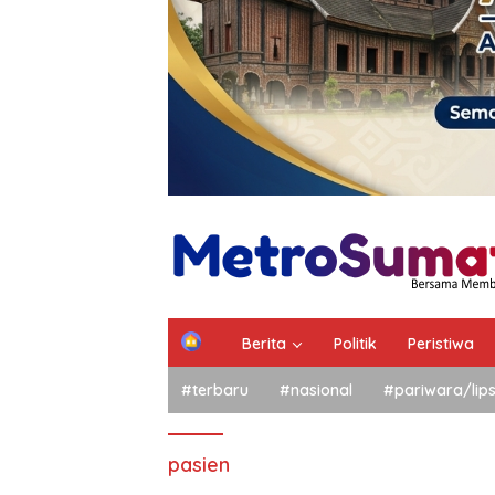
Berita
Politik
Peristiwa
#terbaru
#nasional
#pariwara/lip
pasien