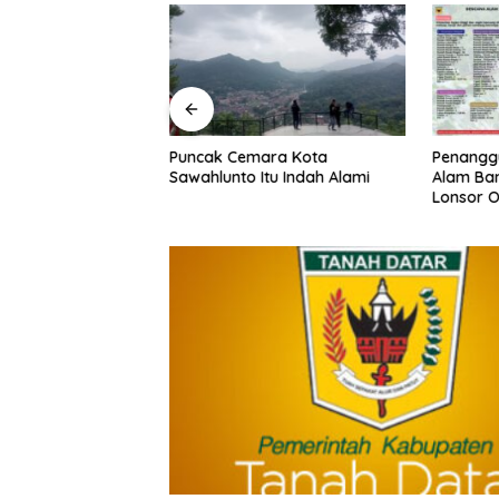
entang Perubahan
Puncak Cemara Kota
Penangg
Nomor 1 Tahun
Sawahlunto Itu Indah Alami
Alam Ban
g Pajak Daerah
Lonsor O
si Daerah Resmi
Daerah 
n Ditetapkan
da Dalam
PRD Tanah Datar