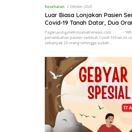
Kesehatan
2 Oktober 2020
Luar Biasa Lonjakan Pasien S
Covid-19 Tanah Datar, Dua Ora
Terkonfirmasi Positif
Pagaruyung,metrosumatranews.com. –”Alha
penambahan pasien sembuh Covid-19 hari ini cu
sebanyak 20 orang sehingga sudah…