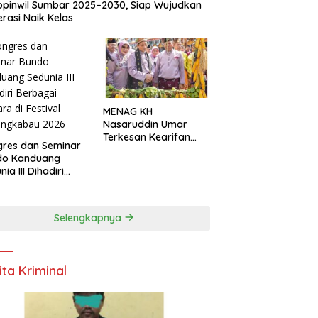
pinwil Sumbar 2025–2030, Siap Wujudkan
rasi Naik Kelas
MENAG KH
Nasaruddin Umar
Terkesan Kearifan
res dan Seminar
Lokal dan Nuansa
do Kanduang
Keagamaan di
ia III Dihadiri
Kuantan Singingi
agai Negara di
ival Minangkabau
6
Selengkapnya
ita Kriminal