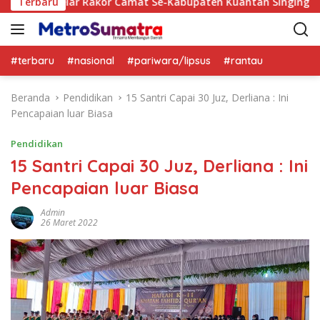
 Camat Se-Kabupaten Kuantan Singingi
Terbaru
Maigus Nasir A
#terbaru
#nasional
#pariwara/lipsus
#rantau
Beranda
Pendidikan
15 Santri Capai 30 Juz, Derliana : Ini
Pencapaian luar Biasa
Pendidikan
15 Santri Capai 30 Juz, Derliana : Ini
Pencapaian luar Biasa
Admin
26 Maret 2022