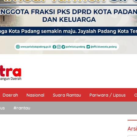
Daerah
Nasional
Suara Rantau
Pariwara / Lipsus
O
sus
#rantau
Ars