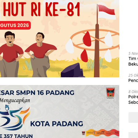
5 No
Tim 
Beku
Tem
25 Ok
Penc
8 Okt
Polr
Seba