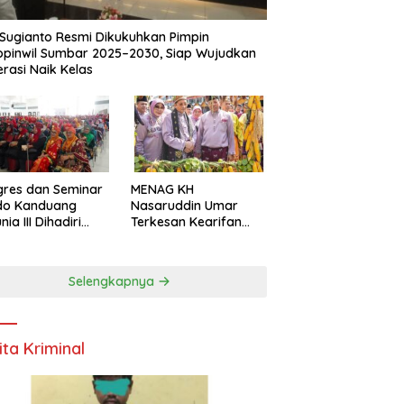
Sugianto Resmi Dikukuhkan Pimpin
pinwil Sumbar 2025–2030, Siap Wujudkan
rasi Naik Kelas
res dan Seminar
MENAG KH
do Kanduang
Nasaruddin Umar
ia III Dihadiri
Terkesan Kearifan
agai Negara di
Lokal dan Nuansa
ival Minangkabau
Keagamaan di
6
Kuantan Singingi
Selengkapnya
ita Kriminal