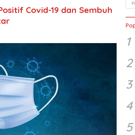
Arsi
Positif Covid-19 dan Sembuh
Beri
tar
Pop
1
2
3
4
5