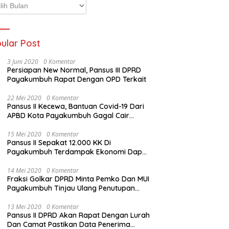
p
ta
ular Post
3 Juni 2020
0 Komentar
Persiapan New Normal, Pansus III DPRD
Payakumbuh Rapat Dengan OPD Terkait
22 Mei 2020
0 Komentar
Pansus II Kecewa, Bantuan Covid-19 Dari
APBD Kota Payakumbuh Gagal Cair
Sebelum Lebaran
15 Mei 2020
0 Komentar
Pansus II Sepakat 12.000 KK Di
Payakumbuh Terdampak Ekonomi Dapat
Bantuan Dari APBD Pemko
14 Mei 2020
0 Komentar
Fraksi Golkar DPRD Minta Pemko Dan MUI
Payakumbuh Tinjau Ulang Penutupan
Rumah Ibadah
13 Mei 2020
0 Komentar
Pansus II DPRD Akan Rapat Dengan Lurah
Dan Camat Pastikan Data Penerima