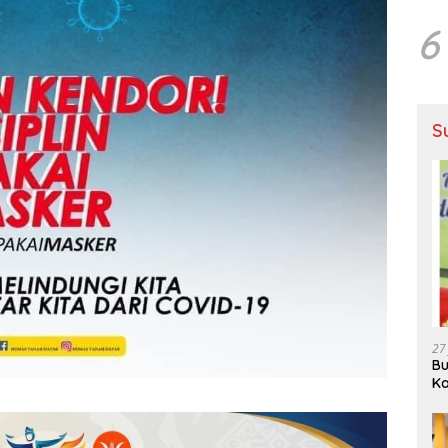
6
S
27
Bu
Ka