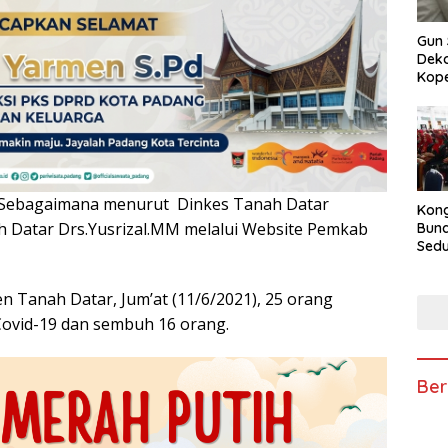
Gun 
Deko
Kope
. Sebagaimana menurut Dinkes Tanah Datar
Kong
Datar Drs.Yusrizal.MM melalui Website Pemkab
Bun
Sedun
Berb
Fest
 Tanah Datar, Jum’at (11/6/2021), 25 orang
202
Covid-19 dan sembuh 16 orang.
Ber