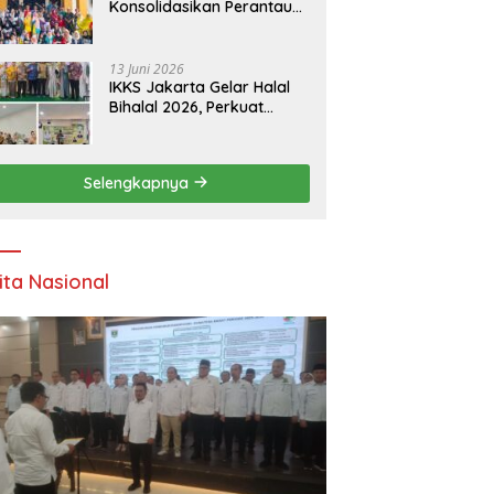
Konsolidasikan Perantau
Saruaso Kota Padang
13 Juni 2026
IKKS Jakarta Gelar Halal
Bihalal 2026, Perkuat
Silaturahmi dan Dorong
Semangat Kewirausahaan
Warga Kuansing
Selengkapnya
ita Nasional