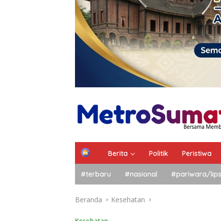
Berita
Politik
Peristiwa
#terbaru
#nasional
#pariwara/lip
Beranda
Kesehatan
Kesehatan