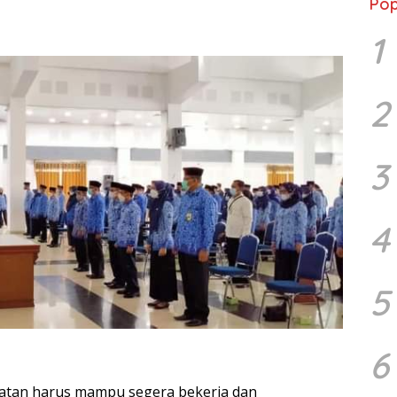
Pop
1
2
3
4
5
6
atan harus mampu segera bekerja dan