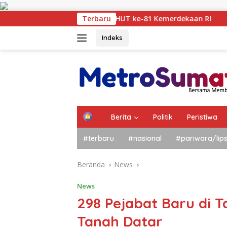
Langsung
ke
emarakkan HUT ke-81 Kemerdekaan RI
Terbaru
Pemerintah Kab
konten
Indeks
Berita
Politik
Peristiwa
#terbaru
#nasional
#pariwara/lip
Beranda
News
News
298 Pejabat Baru di T
Tanah Datar