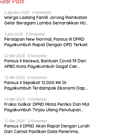
ular Post
5 Agustus 2026
0 Komentar
Warga Ladang Famili Jorong Rambatan
Gelar Beragam Lomba Semarakkan HUT
ke-81 Kemerdekaan RI
3 Juni 2020
0 Komentar
Persiapan New Normal, Pansus III DPRD
Payakumbuh Rapat Dengan OPD Terkait
22 Mei 2020
0 Komentar
Pansus II Kecewa, Bantuan Covid-19 Dari
APBD Kota Payakumbuh Gagal Cair
Sebelum Lebaran
15 Mei 2020
0 Komentar
Pansus II Sepakat 12.000 KK Di
Payakumbuh Terdampak Ekonomi Dapat
Bantuan Dari APBD Pemko
14 Mei 2020
0 Komentar
Fraksi Golkar DPRD Minta Pemko Dan MUI
Payakumbuh Tinjau Ulang Penutupan
Rumah Ibadah
13 Mei 2020
0 Komentar
Pansus II DPRD Akan Rapat Dengan Lurah
Dan Camat Pastikan Data Penerima