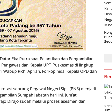
Kong
Bun
Sedun
Berb
Fest
202
Datar Eka Putra saat Pelantikan dan Pengambilan
, Pengawas dan Kepala UPT Puskesmas di lingkup
ri Wabup Richi Aprian, Forkopimda, Kepala OPD dan
Ber
otasi seorang Pegawai Negeri Sipil (PNS) menjadi
gambilan Sumpah Jabatan hari ini, Jum’at
ajo Dirajo sudah melalui proses asesmen dan
5 No
Tim 