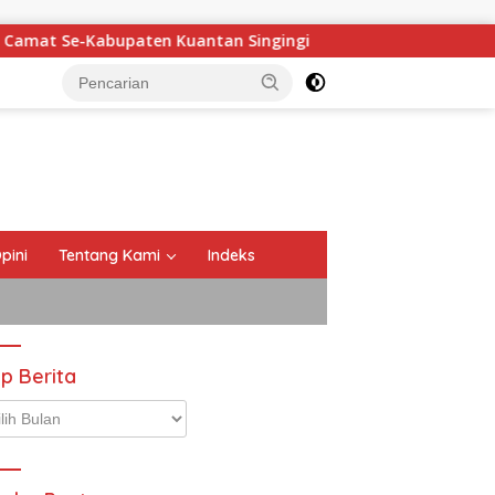
 Kuantan Singingi
Maigus Nasir Ajak Siswa SMA 1 Pert
pini
Tentang Kami
Indeks
ip Berita
p
ta