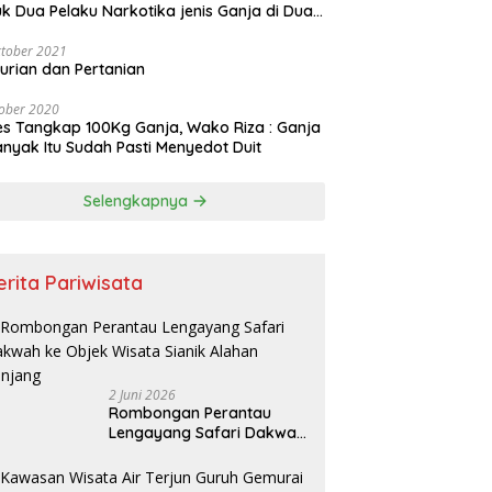
k Dua Pelaku Narkotika jenis Ganja di Dua
pat Berbeda
tober 2021
urian dan Pertanian
ober 2020
es Tangkap 100Kg Ganja, Wako Riza : Ganja
nyak Itu Sudah Pasti Menyedot Duit
Selengkapnya
erita Pariwisata
2 Juni 2026
Rombongan Perantau
Lengayang Safari Dakwah
ke Objek Wisata Sianik
Alahan Panjang