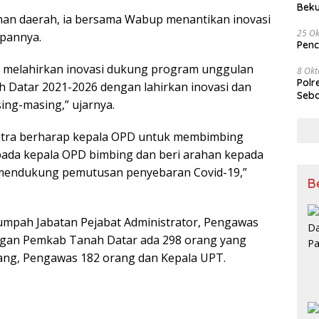
Beku
nan daerah, ia bersama Wabup menantikan inovasi
Tem
25 Ok
epannya.
Penc
 melahirkan inovasi dukung program unggulan
8 Okt
Polr
ah Datar 2021-2026 dengan lahirkan inovasi dan
Seba
ing-masing,” ujarnya.
utra berharap kepala OPD untuk membimbing
epada kepala OPD bimbing dan beri arahan kepada
m mendukung pemutusan penyebaran Covid-19,”
B
umpah Jabatan Pejabat Administrator, Pengawas
ngan Pemkab Tanah Datar ada 298 orang yang
orang, Pengawas 182 orang dan Kepala UPT.