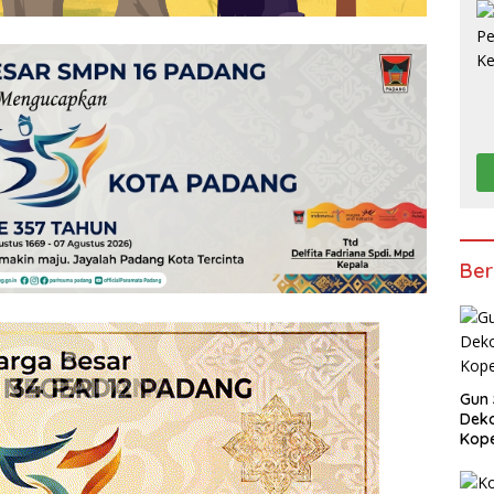
Ber
Gun 
Deko
Kope