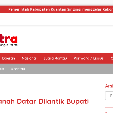
upaten Kuantan Singingi menggelar Rakor Camat Se-Kabupaten
Daerah
Nasional
Suara Rantau
Pariwara / Lipsus
O
sus
#rantau
Ars
Arsi
anah Datar Dilantik Bupati
Beri