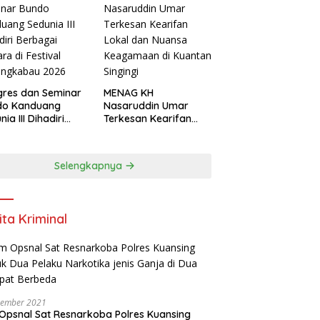
res dan Seminar
MENAG KH
do Kanduang
Nasaruddin Umar
ia III Dihadiri
Terkesan Kearifan
agai Negara di
Lokal dan Nuansa
ival Minangkabau
Keagamaan di
6
Kuantan Singingi
Selengkapnya
ita Kriminal
vember 2021
Opsnal Sat Resnarkoba Polres Kuansing