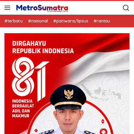
#terbaru
#nasional
#pariwara/lipsus
#rantau