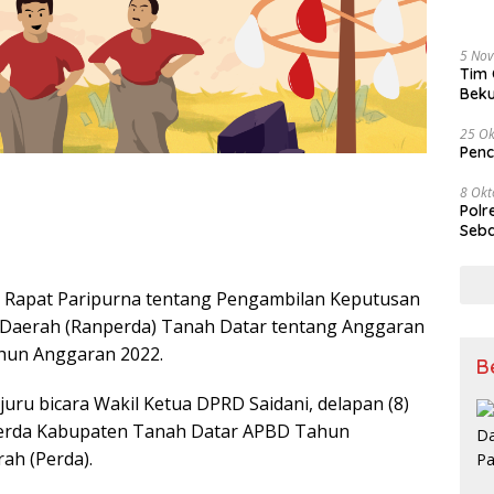
5 No
Tim 
Beku
Tem
25 Ok
Penc
8 Okt
Polr
Seba
Rapat Paripurna tentang Pengambilan Keputusan
Daerah (Ranperda) Tanah Datar tentang Anggaran
hun Anggaran 2022.
B
uru bicara Wakil Ketua DPRD Saidani, delapan (8)
perda Kabupaten Tanah Datar APBD Tahun
ah (Perda).