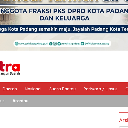
Daerah
Nasional
Suara Rantau
Pariwara / Lipsus
O
sus
#rantau
Ars