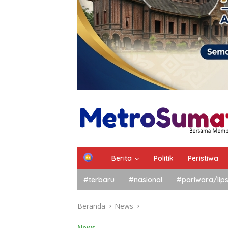
Berita
Politik
Peristiwa
#terbaru
#nasional
#pariwara/lip
Beranda
News
News