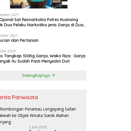
vember 2021
Opsnal Sat Resnarkoba Polres Kuansing
k Dua Pelaku Narkotika jenis Ganja di Dua
pat Berbeda
tober 2021
urian dan Pertanian
ober 2020
es Tangkap 100Kg Ganja, Wako Riza : Ganja
nyak Itu Sudah Pasti Menyedot Duit
Selengkapnya
erita Pariwisata
2 Juni 2026