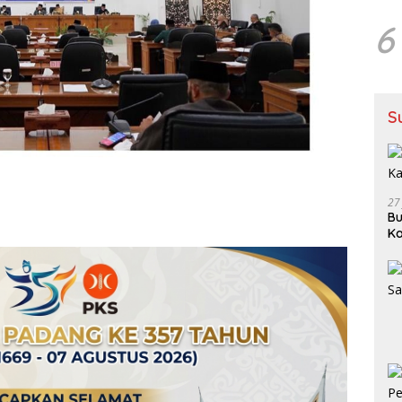
6
S
27
Bu
Ka