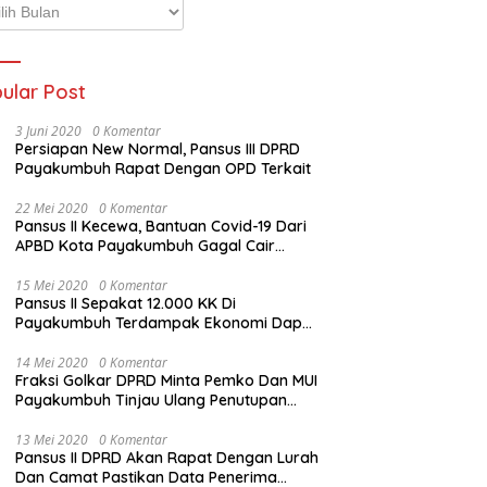
p
ta
ular Post
3 Juni 2020
0 Komentar
Persiapan New Normal, Pansus III DPRD
Payakumbuh Rapat Dengan OPD Terkait
22 Mei 2020
0 Komentar
Pansus II Kecewa, Bantuan Covid-19 Dari
APBD Kota Payakumbuh Gagal Cair
Sebelum Lebaran
15 Mei 2020
0 Komentar
Pansus II Sepakat 12.000 KK Di
Payakumbuh Terdampak Ekonomi Dapat
Bantuan Dari APBD Pemko
14 Mei 2020
0 Komentar
Fraksi Golkar DPRD Minta Pemko Dan MUI
Payakumbuh Tinjau Ulang Penutupan
Rumah Ibadah
13 Mei 2020
0 Komentar
Pansus II DPRD Akan Rapat Dengan Lurah
Dan Camat Pastikan Data Penerima