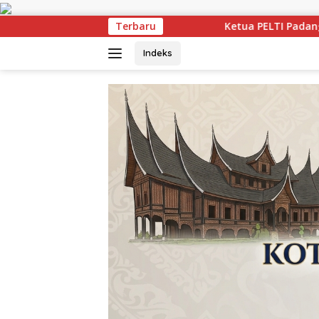
Langsung
ke
Ketua PELTI Padang Prof Ahmad Wira Buka Iwan Tennis
Terbaru
konten
Indeks