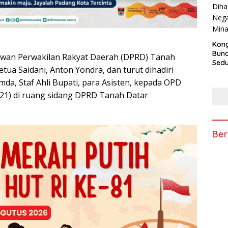
Kong
Bun
ewan Perwakilan Rakyat Daerah (DPRD) Tanah
Sedun
tua Saidani, Anton Yondra, dan turut dihadiri
Berb
Fest
da, Staf Ahli Bupati, para Asisten, kepada OPD
202
021) di ruang sidang DPRD Tanah Datar
Ber