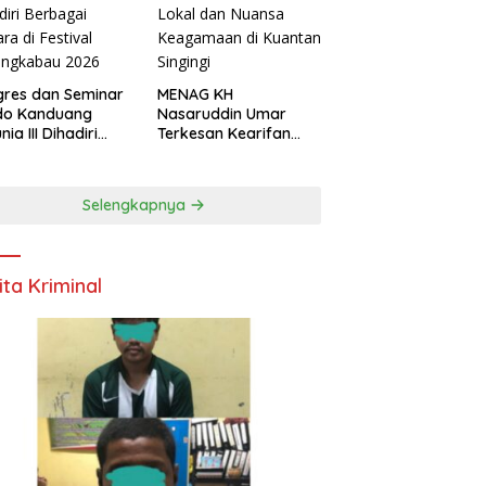
res dan Seminar
MENAG KH
do Kanduang
Nasaruddin Umar
ia III Dihadiri
Terkesan Kearifan
agai Negara di
Lokal dan Nuansa
ival Minangkabau
Keagamaan di
6
Kuantan Singingi
Selengkapnya
ita Kriminal