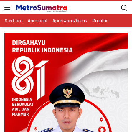
#terbaru
#nasional
#pariwara/lipsus
#rantau