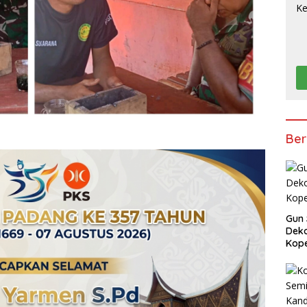
Ber
Gun 
Deko
Kope