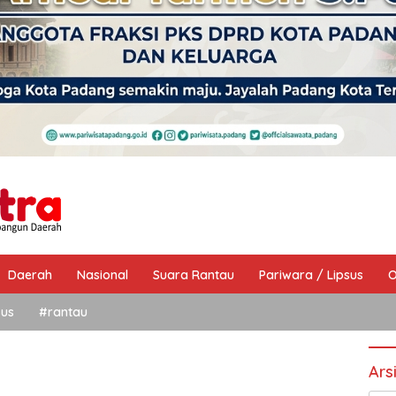
Daerah
Nasional
Suara Rantau
Pariwara / Lipsus
O
sus
#rantau
Ars