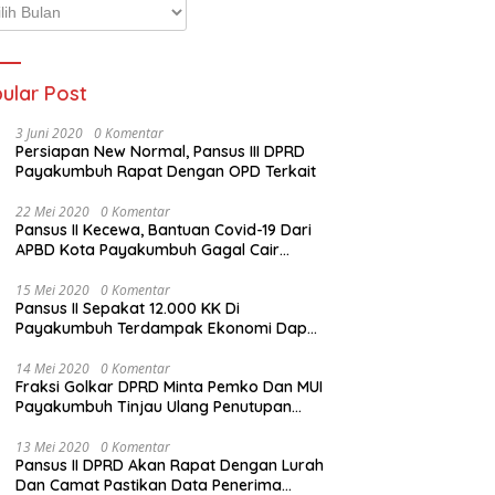
p
ta
ular Post
3 Juni 2020
0 Komentar
Persiapan New Normal, Pansus III DPRD
Payakumbuh Rapat Dengan OPD Terkait
22 Mei 2020
0 Komentar
Pansus II Kecewa, Bantuan Covid-19 Dari
APBD Kota Payakumbuh Gagal Cair
Sebelum Lebaran
15 Mei 2020
0 Komentar
Pansus II Sepakat 12.000 KK Di
Payakumbuh Terdampak Ekonomi Dapat
Bantuan Dari APBD Pemko
14 Mei 2020
0 Komentar
Fraksi Golkar DPRD Minta Pemko Dan MUI
Payakumbuh Tinjau Ulang Penutupan
Rumah Ibadah
13 Mei 2020
0 Komentar
Pansus II DPRD Akan Rapat Dengan Lurah
Dan Camat Pastikan Data Penerima