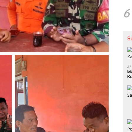
6
S
27
Bu
Ka