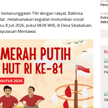
25 Ok
Penc
t kemanunggalan TNI dengan rakyat, Babinsa
8 Okt
Polr
dar, melaksanakan kegiatan komunikasi sosial
Seba
, 8 Juli 2026, pukul 08.06 WIB, di Desa Sikabaluan,
Kepulauan Mentawai.
B