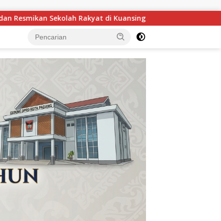
GOW Kuansing Gelar Aksi Donor Darah, Wujud Kepedulia