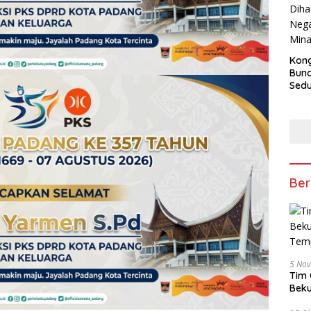
Kong
Bun
Sedun
Berb
Fest
202
Ber
5 No
Tim 
Beku
Tem