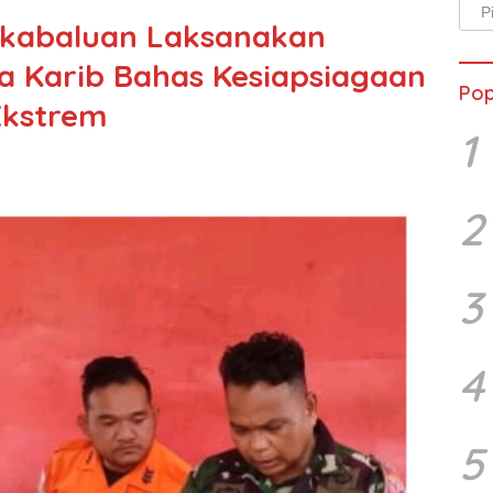
Arsi
ikabaluan Laksanakan
Beri
a Karib Bahas Kesiapsiagaan
Pop
Ekstrem
1
2
3
4
5