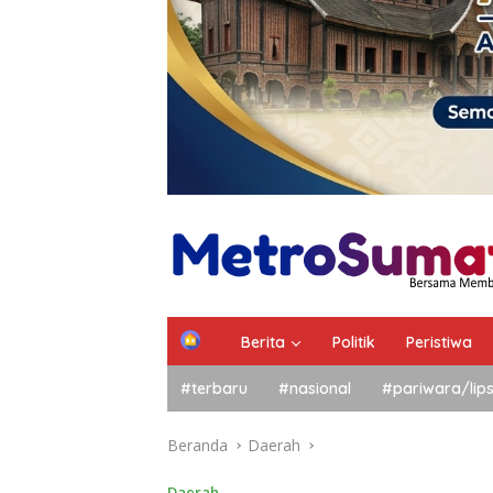
Berita
Politik
Peristiwa
#terbaru
#nasional
#pariwara/lip
Beranda
Daerah
Daerah