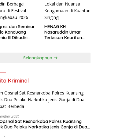
res dan Seminar
MENAG KH
do Kanduang
Nasaruddin Umar
ia III Dihadiri
Terkesan Kearifan
agai Negara di
Lokal dan Nuansa
ival Minangkabau
Keagamaan di
6
Kuantan Singingi
Selengkapnya
ita Kriminal
vember 2021
Opsnal Sat Resnarkoba Polres Kuansing
k Dua Pelaku Narkotika jenis Ganja di Dua
pat Berbeda