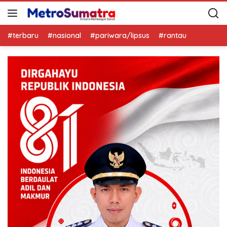
#terbaru
#nasional
#pariwara/lipsus
#rantau