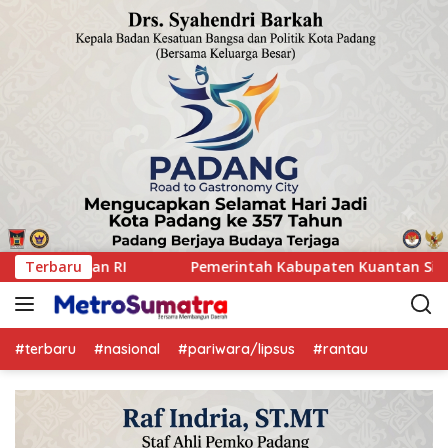
paten Kuantan Singingi menggelar Rakor Camat Se-Kabupaten
Terbaru
#terbaru
#nasional
#pariwara/lipsus
#rantau