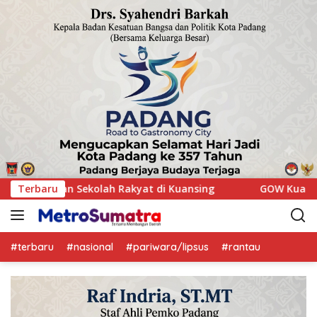
g
Terbaru
GOW Kuansing Gelar Aksi Donor Darah, Wujud Kepedul
#terbaru
#nasional
#pariwara/lipsus
#rantau