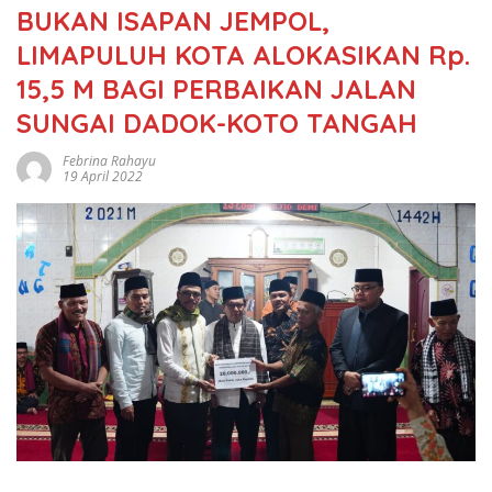
BUKAN ISAPAN JEMPOL,
LIMAPULUH KOTA ALOKASIKAN Rp.
15,5 M BAGI PERBAIKAN JALAN
SUNGAI DADOK-KOTO TANGAH
Febrina Rahayu
19 April 2022