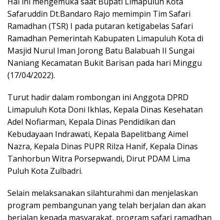
Hal ini mengemuka saat Bupati Limapuluh Kota
Safaruddin Dt.Bandaro Rajo memimpin Tim Safari
Ramadhan (TSR) I pada putaran ketigabelas Safari
Ramadhan Pemerintah Kabupaten Limapuluh Kota di
Masjid Nurul Iman Jorong Batu Balabuah II Sungai
Naniang Kecamatan Bukit Barisan pada hari Minggu
(17/04/2022).
Turut hadir dalam rombongan ini Anggota DPRD
Limapuluh Kota Doni Ikhlas, Kepala Dinas Kesehatan
Adel Nofiarman, Kepala Dinas Pendidikan dan
Kebudayaan Indrawati, Kepala Bapelitbang Aimel
Nazra, Kepala Dinas PUPR Rilza Hanif, Kepala Dinas
Tanhorbun Witra Porsepwandi, Dirut PDAM Lima
Puluh Kota Zulbadri.
Selain melaksanakan silahturahmi dan menjelaskan
program pembangunan yang telah berjalan dan akan
berjalan kepada masyarakat, program safari ramadhan