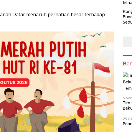
Kong
anah Datar menaruh perhatian besar terhadap
Bun
Sedun
Berb
Fest
202
Ber
5 No
Tim 
Beku
Tem
25 Ok
Penc