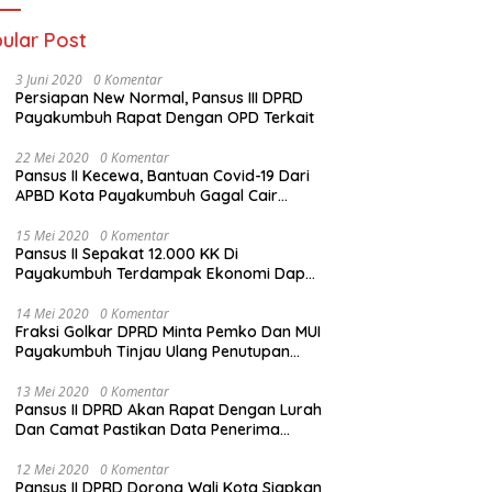
ular Post
3 Juni 2020
0 Komentar
Persiapan New Normal, Pansus III DPRD
Payakumbuh Rapat Dengan OPD Terkait
22 Mei 2020
0 Komentar
Pansus II Kecewa, Bantuan Covid-19 Dari
APBD Kota Payakumbuh Gagal Cair
Sebelum Lebaran
15 Mei 2020
0 Komentar
Pansus II Sepakat 12.000 KK Di
Payakumbuh Terdampak Ekonomi Dapat
Bantuan Dari APBD Pemko
14 Mei 2020
0 Komentar
Fraksi Golkar DPRD Minta Pemko Dan MUI
Payakumbuh Tinjau Ulang Penutupan
Rumah Ibadah
13 Mei 2020
0 Komentar
Pansus II DPRD Akan Rapat Dengan Lurah
Dan Camat Pastikan Data Penerima
Bansos
12 Mei 2020
0 Komentar
Pansus II DPRD Dorong Wali Kota Siapkan