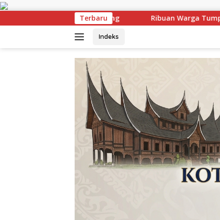
Langsung
ke
Ribuan Warga Tumpah Ruah! Muklisin Lepas Hilir Perdana
Terbaru
konten
Indeks