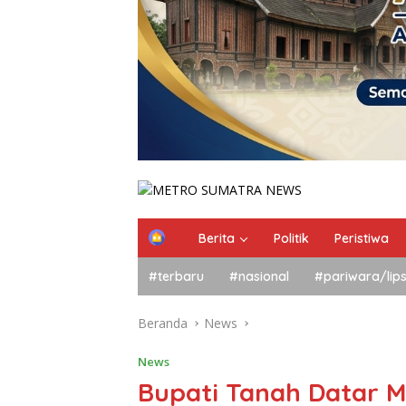
Berita
Politik
Peristiwa
#terbaru
#nasional
#pariwara/lip
Beranda
News
News
Bupati Tanah Datar 