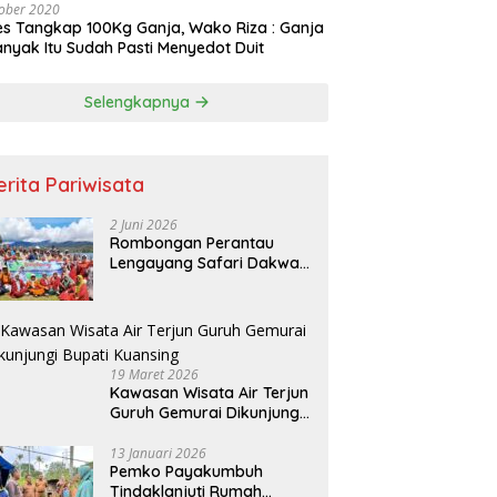
ober 2020
es Tangkap 100Kg Ganja, Wako Riza : Ganja
nyak Itu Sudah Pasti Menyedot Duit
Selengkapnya
erita Pariwisata
2 Juni 2026
Rombongan Perantau
Lengayang Safari Dakwah
ke Objek Wisata Sianik
Alahan Panjang
19 Maret 2026
Kawasan Wisata Air Terjun
Guruh Gemurai Dikunjungi
Bupati Kuansing
13 Januari 2026
Pemko Payakumbuh
Tindaklanjuti Rumah