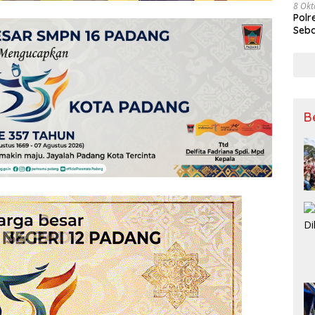
8 Okt
Polr
Seba
B