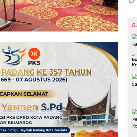
S
27
Bu
Ka