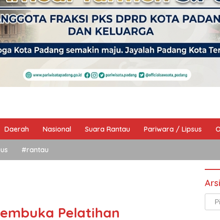
Daerah
Nasional
Suara Rantau
Pariwara / Lipsus
O
sus
#rantau
Ars
Arsi
Membuka Pelatihan
Beri