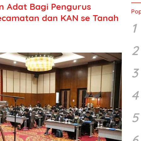
 Adat Bagi Pengurus
Pop
ecamatan dan KAN se Tanah
1
2
3
4
5
6