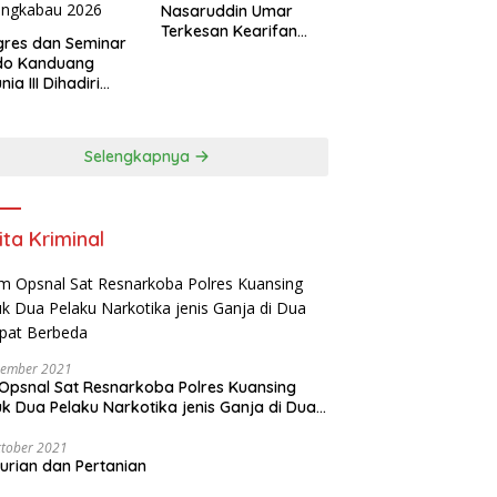
Nasaruddin Umar
Terkesan Kearifan
res dan Seminar
Lokal dan Nuansa
do Kanduang
Keagamaan di
ia III Dihadiri
Kuantan Singingi
agai Negara di
ival Minangkabau
6
Selengkapnya
ita Kriminal
vember 2021
Opsnal Sat Resnarkoba Polres Kuansing
k Dua Pelaku Narkotika jenis Ganja di Dua
pat Berbeda
tober 2021
urian dan Pertanian