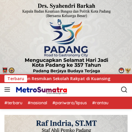
i Kuansing
Terbaru
GOW Kuansing Gelar Aksi Donor Darah, Wujud
#terbaru
#nasional
#pariwara/lipsus
#rantau