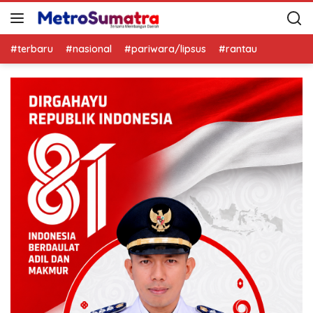
#terbaru
#nasional
#pariwara/lipsus
#rantau