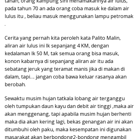
tanah, orang kampung sini menamakannya air lulus,
pada tahun 70 an ada orang coba masuk ke dalam air
lulus itu , beliau masuk menggunakan lampu petromak
.
Cerita yang pernah kita peroleh kata Palito Malin,
aliran air lulus ini lk sepanjang 4 KM, dengan
kedalaman lk 50 M, tak semua orang bisa masuk,
konon kabarnya di sepanjang aliran air itu ada
sebatang jeruk yang teramat manis jika di makan di
dalam, tapi…. jangan coba bawa keluar rasanya akan
berobah.
Sewaktu musim hujan tatkala lobang air terganggu
oleh tumpukan daun kayu dan debit air tinggi ,maka air
akan menggenang, tapi apabila musim hujan berhenti
maka dia akan kering lagi, bekas genangan air ini akan
ditumbuhi oleh paku, maka kesempatan ini digunakan
masarakat akan berbondong2-bondong mengambil