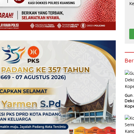
Ber
Gun 
Deko
Kope