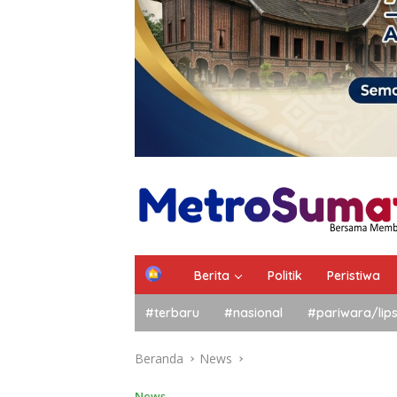
Berita
Politik
Peristiwa
#terbaru
#nasional
#pariwara/lip
Beranda
News
News