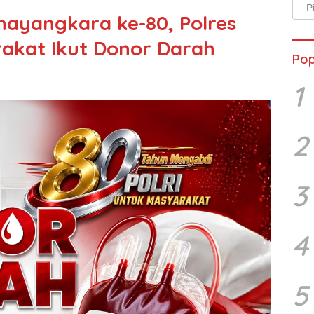
Arsi
ayangkara ke-80, Polres
Beri
akat Ikut Donor Darah
Pop
1
2
3
4
5