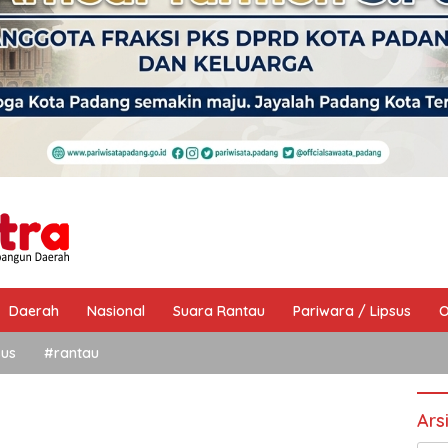
Daerah
Nasional
Suara Rantau
Pariwara / Lipsus
O
sus
#rantau
Ars