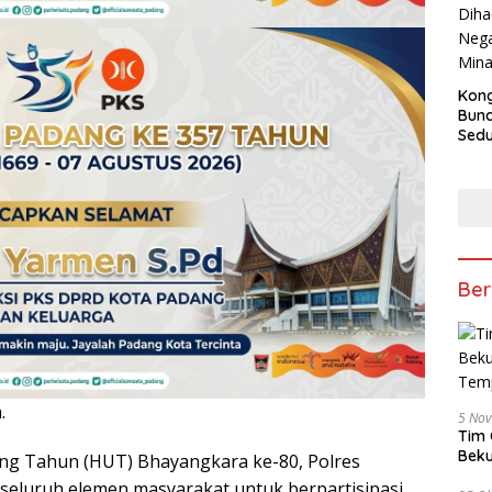
Kong
Bun
Sedun
Berb
Fest
202
Ber
.
5 No
Tim 
Beku
ng Tahun (HUT) Bhayangkara ke-80, Polres
Tem
seluruh elemen masyarakat untuk berpartisipasi