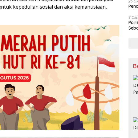
25 Ok
ntuk kepedulian sosial dan aksi kemanusiaan,
Penc
8 Okt
Polr
Seba
B