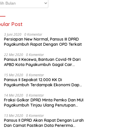
p
ta
ular Post
3 Juni 2020
0 Komentar
Persiapan New Normal, Pansus III DPRD
Payakumbuh Rapat Dengan OPD Terkait
22 Mei 2020
0 Komentar
Pansus II Kecewa, Bantuan Covid-19 Dari
APBD Kota Payakumbuh Gagal Cair
Sebelum Lebaran
15 Mei 2020
0 Komentar
Pansus II Sepakat 12.000 KK Di
Payakumbuh Terdampak Ekonomi Dapat
Bantuan Dari APBD Pemko
14 Mei 2020
0 Komentar
Fraksi Golkar DPRD Minta Pemko Dan MUI
Payakumbuh Tinjau Ulang Penutupan
Rumah Ibadah
13 Mei 2020
0 Komentar
Pansus II DPRD Akan Rapat Dengan Lurah
Dan Camat Pastikan Data Penerima