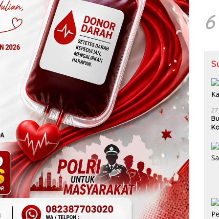
6
S
27
Bu
Ka