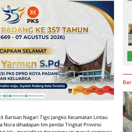
Ber
t Barisan Nagari Tigo Jangko Kecamatan Lintau
Nora dihadapan tim penilai Tingkat Provinsi
ng lalu, menjadikan dasawisma ini masuk nominasi