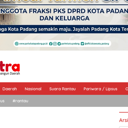
Daerah
Nasional
Suara Rantau
Pariwara / Lipsus
O
sus
#rantau
Ars