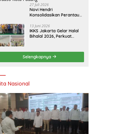
27 Juli 2026
Novi Hendri
Konsolidasikan Perantau
Saruaso Kota Padang
13 Juni 2026
IKKS Jakarta Gelar Halal
Bihalal 2026, Perkuat
Silaturahmi dan Dorong
Semangat Kewirausahaan
Warga Kuansing
Selengkapnya
ita Nasional