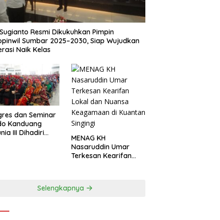
Sugianto Resmi Dikukuhkan Pimpin
pinwil Sumbar 2025–2030, Siap Wujudkan
rasi Naik Kelas
res dan Seminar
do Kanduang
ia III Dihadiri
MENAG KH
agai Negara di
Nasaruddin Umar
ival Minangkabau
Terkesan Kearifan
6
Lokal dan Nuansa
Keagamaan di
Kuantan Singingi
Selengkapnya