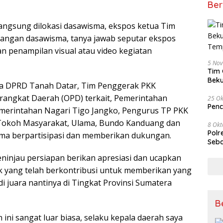
Ber
angsung dilokasi dasawisma, ekspos ketua Tim
angan dasawisma, tanya jawab seputar ekspos
n penampilan visual atau video kegiatan
5 No
Tim 
Beku
gota DPRD Tanah Datar, Tim Penggerak PKK
Tem
rangkat Daerah (OPD) terkait, Pemerintahan
25 Ok
Penc
merintahan Nagari Tigo Jangko, Pengurus TP PKK
 Tokoh Masyarakat, Ulama, Bundo Kanduang dan
8 Okt
Polr
ama berpartisipasi dan memberikan dukungan.
Seba
ninjau persiapan berikan apresiasi dan ucapkan
ak yang telah berkontribusi untuk memberikan yang
i juara nantinya di Tingkat Provinsi Sumatera
B
ini sangat luar biasa, selaku kepala daerah saya