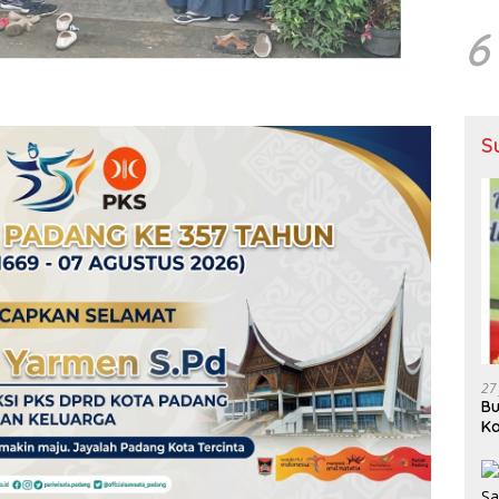
6
S
27
Bu
Ka