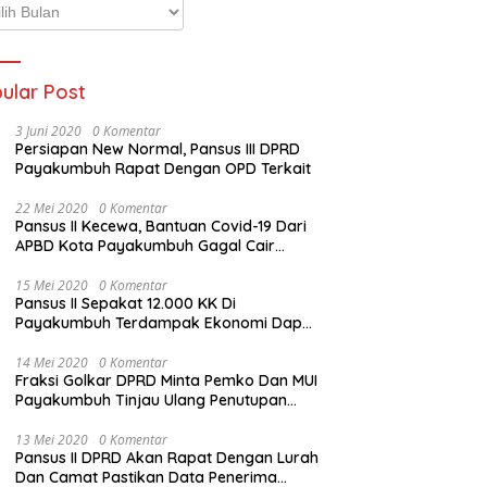
p
ta
ular Post
3 Juni 2020
0 Komentar
Persiapan New Normal, Pansus III DPRD
Payakumbuh Rapat Dengan OPD Terkait
22 Mei 2020
0 Komentar
Pansus II Kecewa, Bantuan Covid-19 Dari
APBD Kota Payakumbuh Gagal Cair
Sebelum Lebaran
15 Mei 2020
0 Komentar
Pansus II Sepakat 12.000 KK Di
Payakumbuh Terdampak Ekonomi Dapat
Bantuan Dari APBD Pemko
14 Mei 2020
0 Komentar
Fraksi Golkar DPRD Minta Pemko Dan MUI
Payakumbuh Tinjau Ulang Penutupan
Rumah Ibadah
13 Mei 2020
0 Komentar
Pansus II DPRD Akan Rapat Dengan Lurah
Dan Camat Pastikan Data Penerima