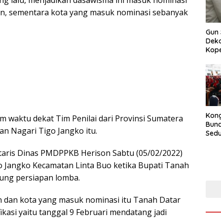
ten, sementara kota yang masuk nominasi sebanyak
Gun 
Deko
Kope
Kong
m waktu dekat Tim Penilai dari Provinsi Sumatera
Bun
an Nagari Tigo Jangko itu.
Sedun
Berb
Fest
aris Dinas PMDPPKB Herison Sabtu (05/02/2022)
202
igo Jangko Kecamatan Linta Buo ketika Bupati Tanah
ung persiapan lomba.
 dan kota yang masuk nominasi itu Tanah Datar
ikasi yaitu tanggal 9 Februari mendatang jadi