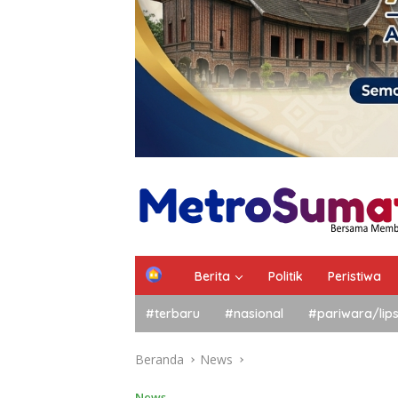
Berita
Politik
Peristiwa
#terbaru
#nasional
#pariwara/lip
Beranda
News
News