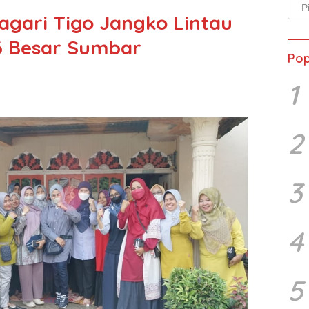
Arsi
gari Tigo Jangko Lintau
Beri
6 Besar Sumbar
Pop
1
2
3
4
5