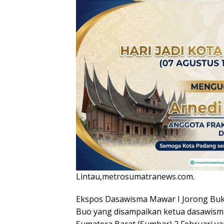
Lintau,metrosumatranews.com.
Ekspos Dasawisma Mawar I Jorong Buki
Buo yang disampaikan ketua dasawisma 
Sumatera Barat (Sumbar) 2 Februari ya