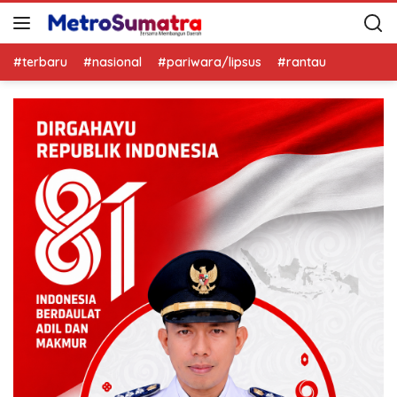
#terbaru
#nasional
#pariwara/lipsus
#rantau