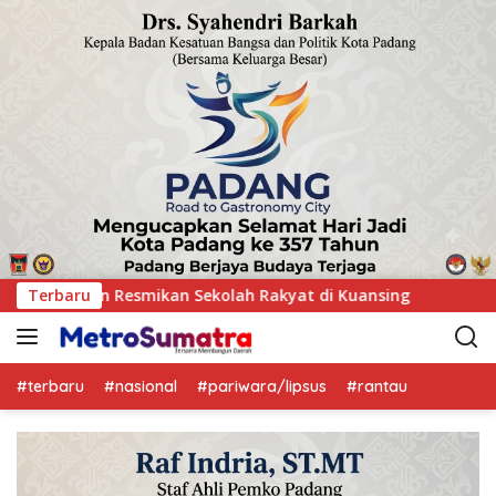
di Kuansing
Terbaru
GOW Kuansing Gelar Aksi Donor Darah, Wuj
#terbaru
#nasional
#pariwara/lipsus
#rantau