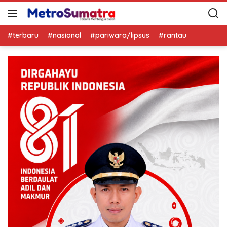
#terbaru
#nasional
#pariwara/lipsus
#rantau