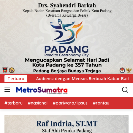
rbuah Kabar Baik, Saifullah Yusuf Dijadwalkan Buka Pacu Jalur
Terbaru
#terbaru
#nasional
#pariwara/lipsus
#rantau