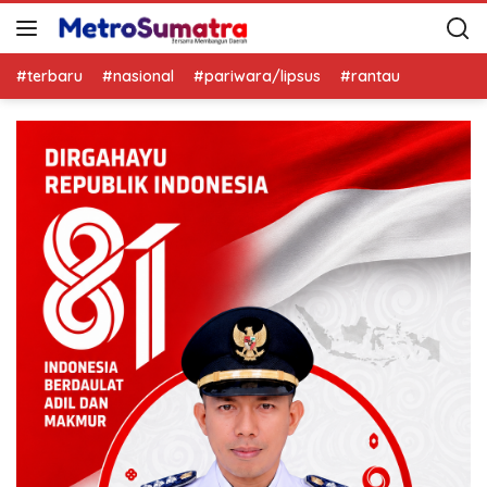
#terbaru
#nasional
#pariwara/lipsus
#rantau