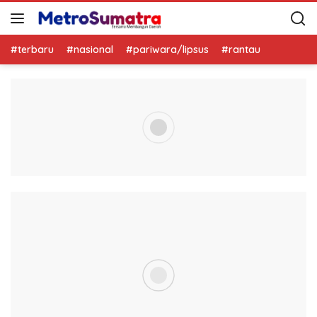
#terbaru
#nasional
#pariwara/lipsus
#rantau