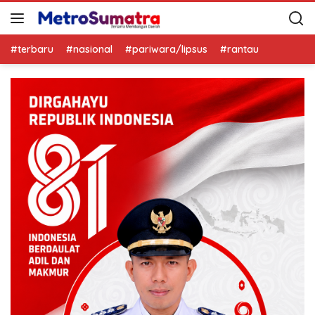
#terbaru
#nasional
#pariwara/lipsus
#rantau