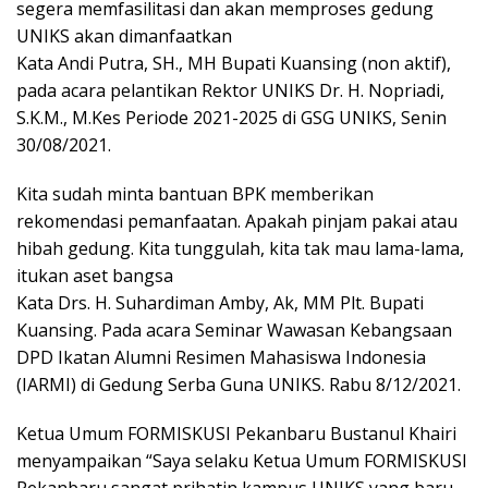
segera memfasilitasi dan akan memproses gedung
UNIKS akan dimanfaatkan
Kata Andi Putra, SH., MH Bupati Kuansing (non aktif),
pada acara pelantikan Rektor UNIKS Dr. H. Nopriadi,
S.K.M., M.Kes Periode 2021-2025 di GSG UNIKS, Senin
30/08/2021.
Kita sudah minta bantuan BPK memberikan
rekomendasi pemanfaatan. Apakah pinjam pakai atau
hibah gedung. Kita tunggulah, kita tak mau lama-lama,
itukan aset bangsa
Kata Drs. H. Suhardiman Amby, Ak, MM Plt. Bupati
Kuansing. Pada acara Seminar Wawasan Kebangsaan
DPD Ikatan Alumni Resimen Mahasiswa Indonesia
(IARMI) di Gedung Serba Guna UNIKS. Rabu 8/12/2021.
Ketua Umum FORMISKUSI Pekanbaru Bustanul Khairi
menyampaikan “Saya selaku Ketua Umum FORMISKUSI
Pekanbaru sangat prihatin kampus UNIKS yang baru