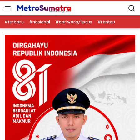
#terbaru
#nasional
#pariwara/lipsus
#rantau