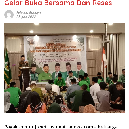
Gelar Buka Bersama Dan Reses
Febrina Rahayu
23 Juni 2022
Payakumbuh
|
m
etrosumatranews.com
– Keluarga