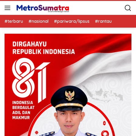
#terbaru
#nasional
#pariwara/lipsus
#rantau