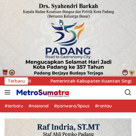
ten Kuantan Singingi menggelar Rakor Camat Se-Kabupaten K
Terbaru
#terbaru
#nasional
#pariwara/lipsus
#rantau