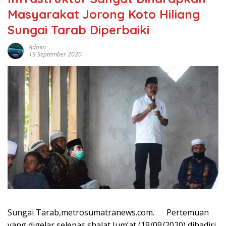
Masyarakat Jorong Koto Hiliang
Sungai Tarab Diperbaiki
Admin
19 September 2020
Sungai Tarab,metrosumatranews.com. Pertemuan
yang digelar selepas shalat Jum’at (19/09/2020) dihadiri