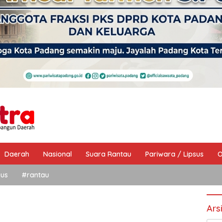
Daerah
Nasional
Suara Rantau
Pariwara / Lipsus
O
sus
#rantau
Ars