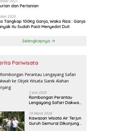
tober 2021
urian dan Pertanian
ober 2020
es Tangkap 100Kg Ganja, Wako Riza : Ganja
nyak Itu Sudah Pasti Menyedot Duit
Selengkapnya
erita Pariwisata
2 Juni 2026
Rombongan Perantau
Lengayang Safari Dakwah
ke Objek Wisata Sianik
Alahan Panjang
19 Maret 2026
Kawasan Wisata Air Terjun
Guruh Gemurai Dikunjungi
Bupati Kuansing