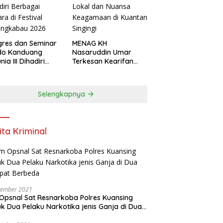
res dan Seminar
MENAG KH
do Kanduang
Nasaruddin Umar
ia III Dihadiri
Terkesan Kearifan
agai Negara di
Lokal dan Nuansa
ival Minangkabau
Keagamaan di
6
Kuantan Singingi
Selengkapnya
ita Kriminal
vember 2021
Opsnal Sat Resnarkoba Polres Kuansing
k Dua Pelaku Narkotika jenis Ganja di Dua
pat Berbeda