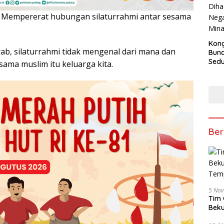
empererat hubungan silaturrahmi antar sesama
Kong
ab, silaturrahmi tidak mengenal dari mana dan
Bun
Sedun
sama muslim itu keluarga kita.
Berb
Fest
202
Ber
5 No
Tim 
Beku
Tem