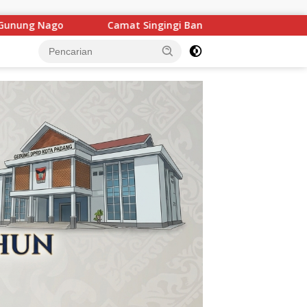
 Bantah Tudingan “Menikung” Perjuangan Anggota DPRD Kuans