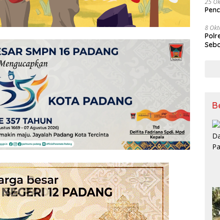
25 Ok
Penc
8 Okt
Polr
Seba
B