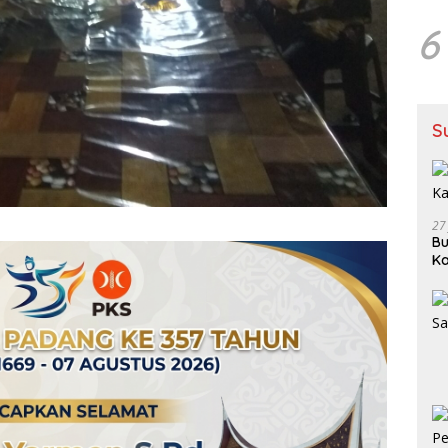
6
S
27
Bu
Ka