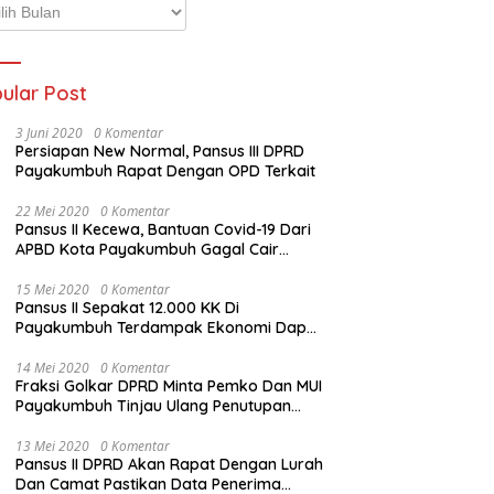
p
ta
ular Post
3 Juni 2020
0 Komentar
Persiapan New Normal, Pansus III DPRD
Payakumbuh Rapat Dengan OPD Terkait
22 Mei 2020
0 Komentar
Pansus II Kecewa, Bantuan Covid-19 Dari
APBD Kota Payakumbuh Gagal Cair
Sebelum Lebaran
15 Mei 2020
0 Komentar
Pansus II Sepakat 12.000 KK Di
Payakumbuh Terdampak Ekonomi Dapat
Bantuan Dari APBD Pemko
14 Mei 2020
0 Komentar
Fraksi Golkar DPRD Minta Pemko Dan MUI
Payakumbuh Tinjau Ulang Penutupan
Rumah Ibadah
13 Mei 2020
0 Komentar
Pansus II DPRD Akan Rapat Dengan Lurah
Dan Camat Pastikan Data Penerima