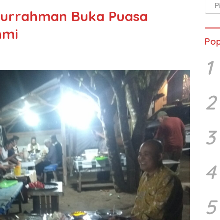
Arsi
turrahman Buka Puasa
Beri
hmi
Pop
1
2
3
4
5