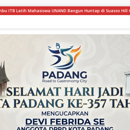
n Huntap di Suasso Hill Gunung Nago
Camat Singingi