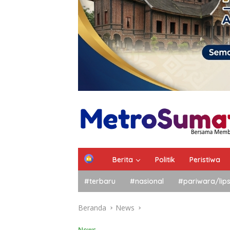
Berita
Politik
Peristiwa
#terbaru
#nasional
#pariwara/lip
Beranda
News
News