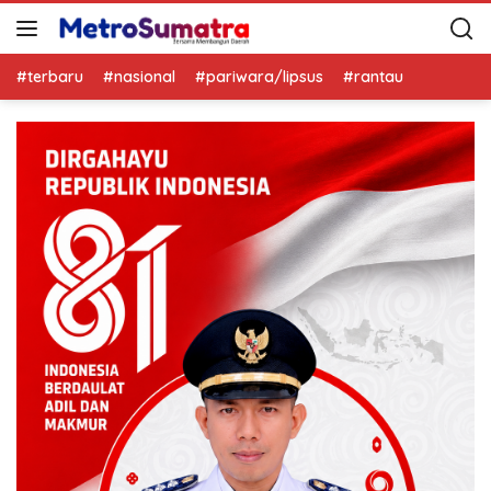
#terbaru
#nasional
#pariwara/lipsus
#rantau