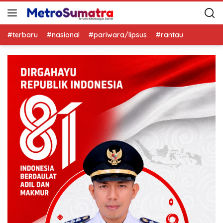
#terbaru
#nasional
#pariwara/lipsus
#rantau