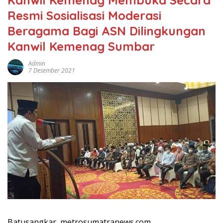
Resmi Sosialisasi Moderasi
Beragama Bagi ASN Dilingkungan
Kanwil Kemenag Sumbar
Admin
7 Desember 2021
Batusangkar, metrosumatranews.com.