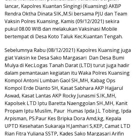
lancar, Kapolres Kuantan Singingi (Kuansing) AKBP
Rendra Oktha Dinata SIK.,M.Si bersama PJU dan Team
Vaksin Polres Kuansing, Kamis (09/12/2021) sekira
pukul 08.00 WIB dan melakukan Vaksinasi Mobile
bertempat di Desa Koto Taluk Kec.Kuantan Tengah.
Sebelumnya Rabu (08/12/2021) Kapolres Kuansing juga
giat Vaksin ke Desa Sako Margasari Dan Desa Bumi
Mulya di Kec.Logas Tanah Darat (LTD) turut juga hadir
dalam pemantauan kegiatan itu Waka Polres Kuansing
Kompol Antoni Lumban Gaol SH.,MH, Kabag Ops
Kompol Erde Dianto SH, Kasat Sabhara AKP Hajjarul
Aswad, Kasat Lantas AKP Rocky Junasmi S.IK.,MH,
Kapolsek LTD Iptu Baretta Naenggolan SH.,MH, Kanit
Propam Iptu Muslim, Paur Humas Ipda J.L Tobing, Ipda
Arpisman, PS.Paur Kes Bripka Dora Amd,kg, Kepala
UPTD Kesehatan Sukaraja H.Jamhari S,KEP, Camat LTD
Rian Fitra Yuliana SSTP, Kades Sako Margasari Arifin