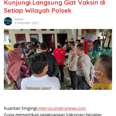
Kunjungi Langsung Giat Vaksin di
Setiap Wilayah Polsek
Admin
9 Desember 2021
Kuantan Singingi,
metrosumatranews.com
.
Guna memastikan pelaksanaan Vaksinasi berjalan