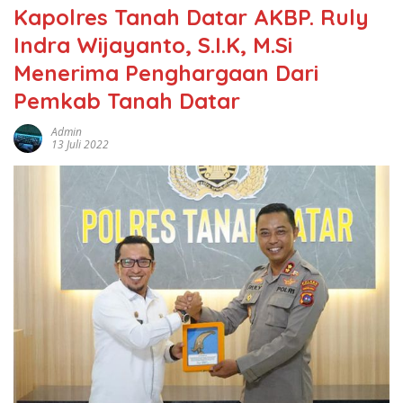
Kapolres Tanah Datar AKBP. Ruly
Indra Wijayanto, S.I.K, M.Si
Menerima Penghargaan Dari
Pemkab Tanah Datar
Admin
13 Juli 2022