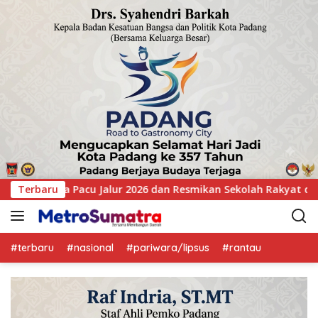
kan Sekolah Rakyat di Kuansing
Terbaru
GOW Kuansing Gelar Aks
#terbaru
#nasional
#pariwara/lipsus
#rantau