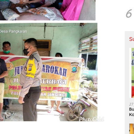
6
S
27
Bu
Ka