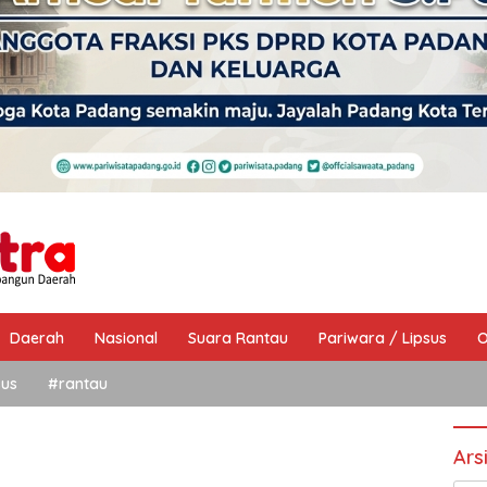
Daerah
Nasional
Suara Rantau
Pariwara / Lipsus
O
sus
#rantau
Ars