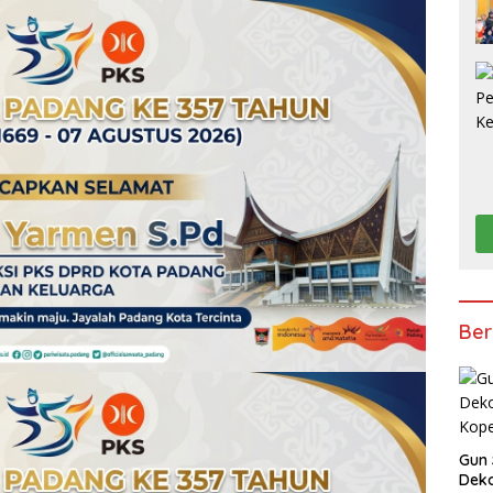
Ber
Gun 
Deko