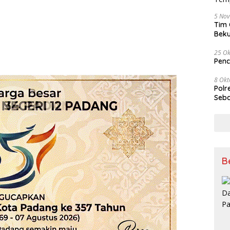
5 No
Tim 
Beku
Tem
25 Ok
Penc
8 Okt
Polr
Seba
B