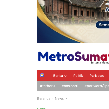
Berita
Politik
Peristiwa
#terbaru
#nasional
#pariwara/lip
Beranda
News
News