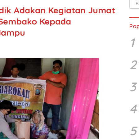
Arsi
dik Adakan Kegiatan Jumat
Beri
 Sembako Kepada
Pop
Mampu
1
2
3
4
5