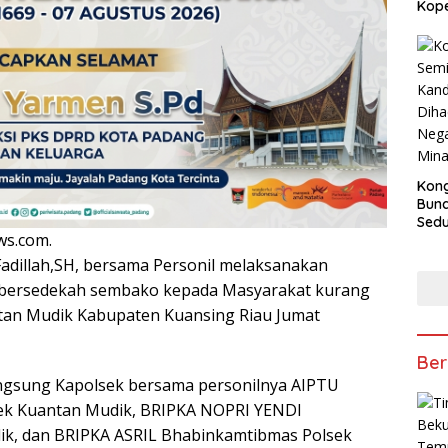
Kope
Kong
Bun
Sedun
s.com.
Berb
Fest
adillah,SH, bersama Personil melaksanakan
202
n bersedekah sembako kepada Masyarakat kurang
an Mudik Kabupaten Kuansing Riau Jumat
Ber
angsung Kapolsek bersama personilnya AIPTU
ek Kuantan Mudik, BRIPKA NOPRI YENDI
k, dan BRIPKA ASRIL Bhabinkamtibmas Polsek