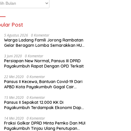
p
ta
ular Post
5 Agustus 2026
0 Komentar
Warga Ladang Famili Jorong Rambatan
Gelar Beragam Lomba Semarakkan HUT
ke-81 Kemerdekaan RI
3 Juni 2020
0 Komentar
Persiapan New Normal, Pansus III DPRD
Payakumbuh Rapat Dengan OPD Terkait
22 Mei 2020
0 Komentar
Pansus II Kecewa, Bantuan Covid-19 Dari
APBD Kota Payakumbuh Gagal Cair
Sebelum Lebaran
15 Mei 2020
0 Komentar
Pansus II Sepakat 12.000 KK Di
Payakumbuh Terdampak Ekonomi Dapat
Bantuan Dari APBD Pemko
14 Mei 2020
0 Komentar
Fraksi Golkar DPRD Minta Pemko Dan MUI
Payakumbuh Tinjau Ulang Penutupan