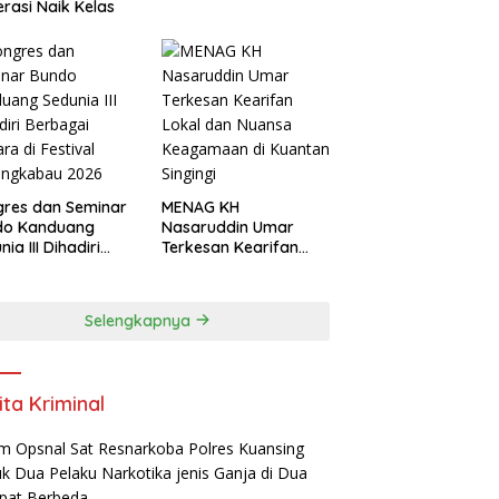
rasi Naik Kelas
res dan Seminar
MENAG KH
do Kanduang
Nasaruddin Umar
ia III Dihadiri
Terkesan Kearifan
agai Negara di
Lokal dan Nuansa
ival Minangkabau
Keagamaan di
6
Kuantan Singingi
Selengkapnya
ita Kriminal