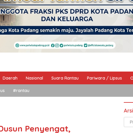
Daerah
Nasional
Suara Rantau
Pariwara / Lipsus
O
sus
#rantau
Ars
Arsi
 Dusun Penyengat,
Beri