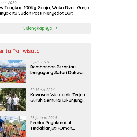
ober 2020
es Tangkap 100Kg Ganja, Wako Riza : Ganja
nyak Itu Sudah Pasti Menyedot Duit
Selengkapnya
erita Pariwisata
2 Juni 2026
Rombongan Perantau
Lengayang Safari Dakwah
ke Objek Wisata Sianik
Alahan Panjang
19 Maret 2026
Kawasan Wisata Air Terjun
Guruh Gemurai Dikunjungi
Bupati Kuansing
13 Januari 2026
Pemko Payakumbuh
Tindaklanjuti Rumah
Rusak Berat Korban