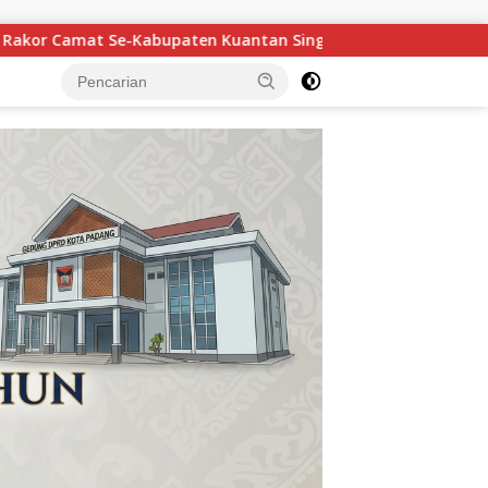
ngingi
Maigus Nasir Ajak Siswa SMA 1 Pertiwi Padang Ra