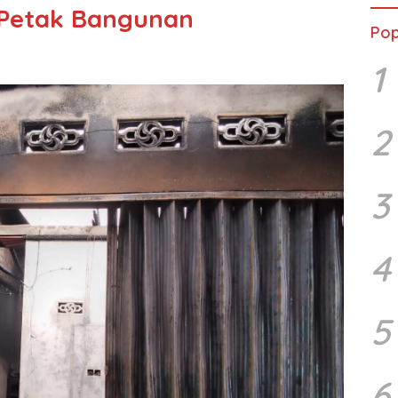
Petak Bangunan
Pop
1
2
3
4
5
6