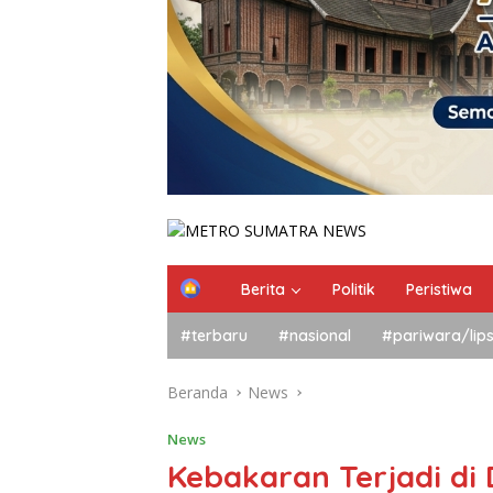
Berita
Politik
Peristiwa
#terbaru
#nasional
#pariwara/lip
Beranda
News
News
Kebakaran Terjadi di