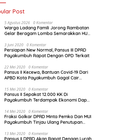
ular Post
5 Agustus 2026
0 Komentar
Warga Ladang Famili Jorong Rambatan
Gelar Beragam Lomba Semarakkan HUT
ke-81 Kemerdekaan RI
3 Juni 2020
0 Komentar
Persiapan New Normal, Pansus III DPRD
Payakumbuh Rapat Dengan OPD Terkait
22 Mei 2020
0 Komentar
Pansus II Kecewa, Bantuan Covid-19 Dari
APBD Kota Payakumbuh Gagal Cair
Sebelum Lebaran
15 Mei 2020
0 Komentar
Pansus II Sepakat 12.000 KK Di
Payakumbuh Terdampak Ekonomi Dapat
Bantuan Dari APBD Pemko
14 Mei 2020
0 Komentar
Fraksi Golkar DPRD Minta Pemko Dan MUI
Payakumbuh Tinjau Ulang Penutupan
Rumah Ibadah
13 Mei 2020
0 Komentar
Pansus II DPRD Akan Rapat Dengan Lurah