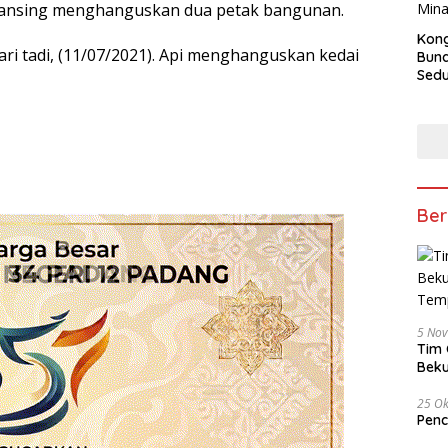
uansing menghanguskan dua petak bangunan.
Kong
hari tadi, (11/07/2021). Api menghanguskan kedai
Bun
Sedun
Berb
Fest
202
Ber
5 No
Tim 
Beku
Tem
25 Ok
Penc