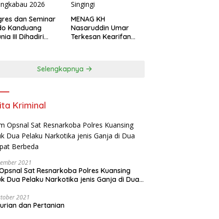
res dan Seminar
MENAG KH
do Kanduang
Nasaruddin Umar
ia III Dihadiri
Terkesan Kearifan
agai Negara di
Lokal dan Nuansa
ival Minangkabau
Keagamaan di
6
Kuantan Singingi
Selengkapnya
ita Kriminal
vember 2021
Opsnal Sat Resnarkoba Polres Kuansing
k Dua Pelaku Narkotika jenis Ganja di Dua
pat Berbeda
tober 2021
urian dan Pertanian