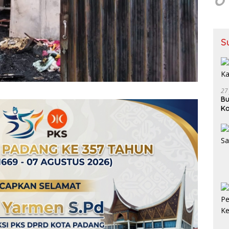
S
27
Bu
Ka