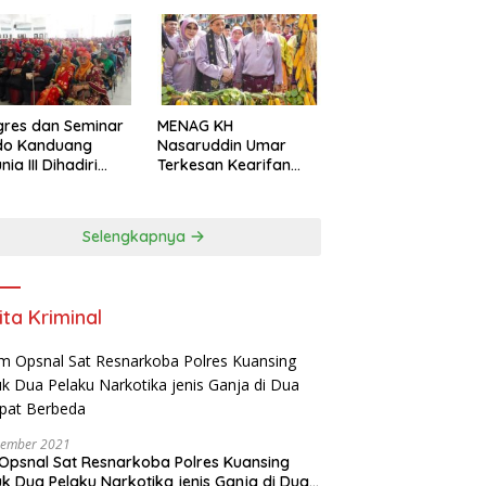
res dan Seminar
MENAG KH
do Kanduang
Nasaruddin Umar
ia III Dihadiri
Terkesan Kearifan
agai Negara di
Lokal dan Nuansa
ival Minangkabau
Keagamaan di
6
Kuantan Singingi
Selengkapnya
ita Kriminal
vember 2021
Opsnal Sat Resnarkoba Polres Kuansing
k Dua Pelaku Narkotika jenis Ganja di Dua