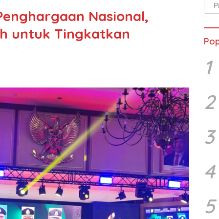
Arsi
 Penghargaan Nasional,
Beri
h untuk Tingkatkan
Pop
1
2
3
4
5