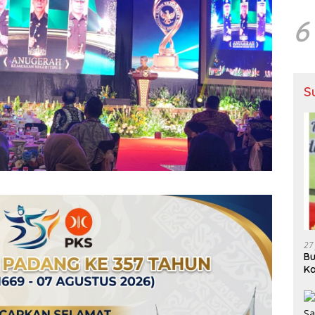
6
S
27
Bu
Ka