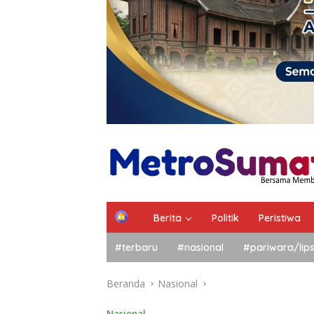
Berita
Politik
Peristiwa
#terbaru
#nasional
#pariwara/lip
Beranda
Nasional
Nasional