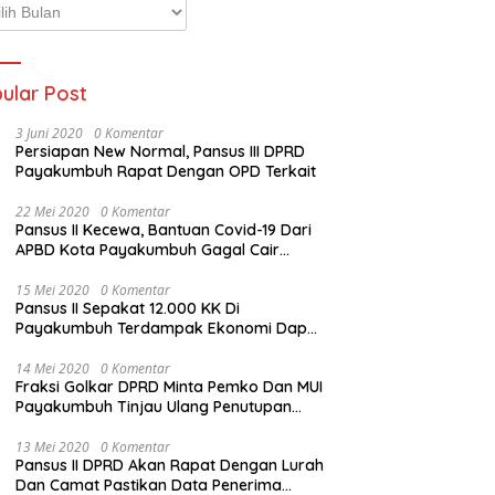
p
ta
ular Post
3 Juni 2020
0 Komentar
Persiapan New Normal, Pansus III DPRD
Payakumbuh Rapat Dengan OPD Terkait
22 Mei 2020
0 Komentar
Pansus II Kecewa, Bantuan Covid-19 Dari
APBD Kota Payakumbuh Gagal Cair
Sebelum Lebaran
15 Mei 2020
0 Komentar
Pansus II Sepakat 12.000 KK Di
Payakumbuh Terdampak Ekonomi Dapat
Bantuan Dari APBD Pemko
14 Mei 2020
0 Komentar
Fraksi Golkar DPRD Minta Pemko Dan MUI
Payakumbuh Tinjau Ulang Penutupan
Rumah Ibadah
13 Mei 2020
0 Komentar
Pansus II DPRD Akan Rapat Dengan Lurah
Dan Camat Pastikan Data Penerima