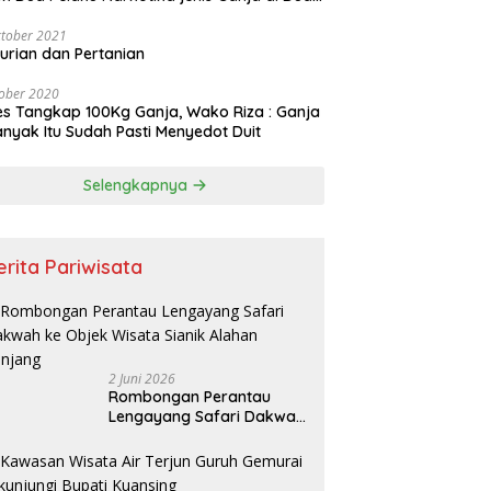
pat Berbeda
tober 2021
urian dan Pertanian
ober 2020
es Tangkap 100Kg Ganja, Wako Riza : Ganja
nyak Itu Sudah Pasti Menyedot Duit
Selengkapnya
erita Pariwisata
2 Juni 2026
Rombongan Perantau
Lengayang Safari Dakwah
ke Objek Wisata Sianik
Alahan Panjang