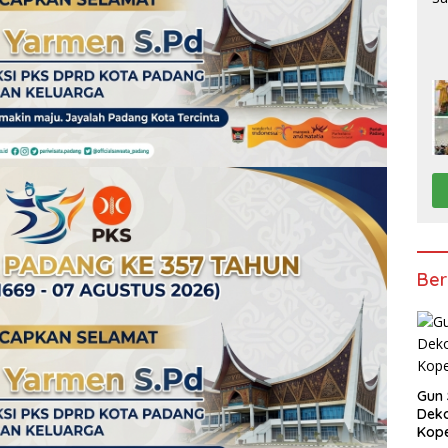
Ber
Gun 
Deko
Kope