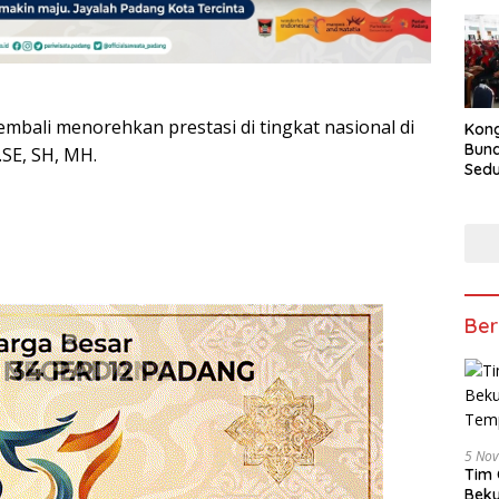
mbali menorehkan prestasi di tingkat nasional di
Kong
Bun
SE, SH, MH.
Sedun
Berb
Fest
202
Ber
5 No
Tim 
Beku