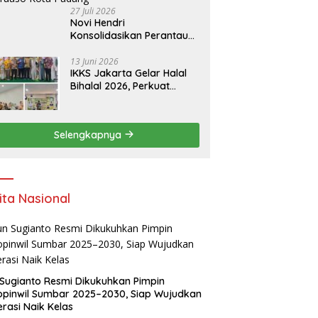
27 Juli 2026
Novi Hendri
Konsolidasikan Perantau
Saruaso Kota Padang
13 Juni 2026
IKKS Jakarta Gelar Halal
Bihalal 2026, Perkuat
Silaturahmi dan Dorong
Semangat Kewirausahaan
Warga Kuansing
Selengkapnya
ita Nasional
Sugianto Resmi Dikukuhkan Pimpin
pinwil Sumbar 2025–2030, Siap Wujudkan
rasi Naik Kelas