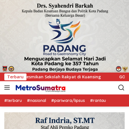
uansing
Terbaru
GOW Kuansing Gelar Aksi Donor Darah, Wujud Ke
#terbaru
#nasional
#pariwara/lipsus
#rantau