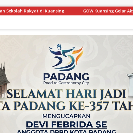
GOW Kuansing Gelar Aksi Donor Darah, Wujud Kepedulian Sosia