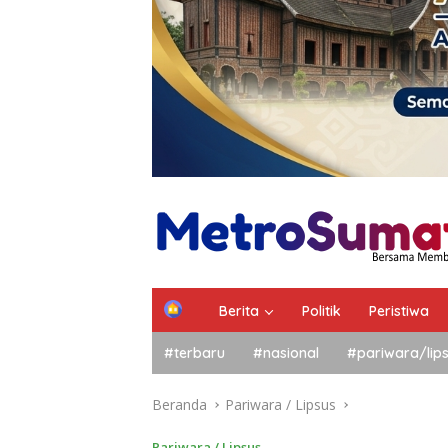
Berita
Politik
Peristiwa
#terbaru
#nasional
#pariwara/lip
Beranda
Pariwara / Lipsus
Pariwara / Lipsus