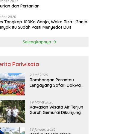
tober 2021
urian dan Pertanian
ober 2020
es Tangkap 100Kg Ganja, Wako Riza : Ganja
nyak Itu Sudah Pasti Menyedot Duit
Selengkapnya
erita Pariwisata
2 Juni 2026
Rombongan Perantau
Lengayang Safari Dakwah
ke Objek Wisata Sianik
Alahan Panjang
19 Maret 2026
Kawasan Wisata Air Terjun
Guruh Gemurai Dikunjungi
Bupati Kuansing
13 Januari 2026