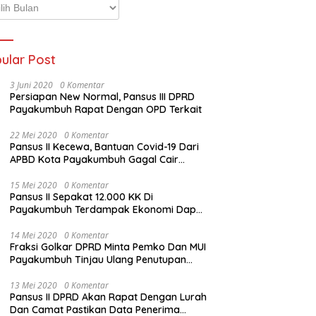
p
ta
ular Post
3 Juni 2020
0 Komentar
Persiapan New Normal, Pansus III DPRD
Payakumbuh Rapat Dengan OPD Terkait
22 Mei 2020
0 Komentar
Pansus II Kecewa, Bantuan Covid-19 Dari
APBD Kota Payakumbuh Gagal Cair
Sebelum Lebaran
15 Mei 2020
0 Komentar
Pansus II Sepakat 12.000 KK Di
Payakumbuh Terdampak Ekonomi Dapat
Bantuan Dari APBD Pemko
14 Mei 2020
0 Komentar
Fraksi Golkar DPRD Minta Pemko Dan MUI
Payakumbuh Tinjau Ulang Penutupan
Rumah Ibadah
13 Mei 2020
0 Komentar
Pansus II DPRD Akan Rapat Dengan Lurah
Dan Camat Pastikan Data Penerima