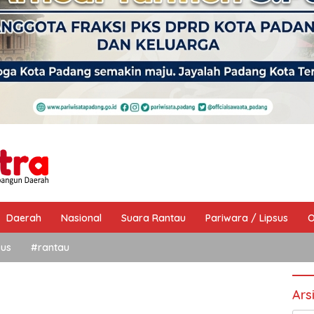
Daerah
Nasional
Suara Rantau
Pariwara / Lipsus
O
sus
#rantau
Ars