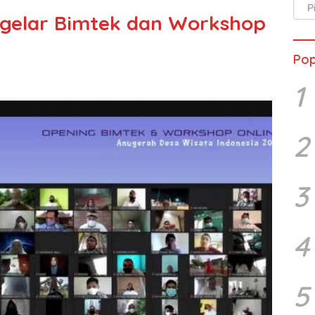
Arsi
gelar Bimtek dan Workshop
Beri
Pop
1
2
3
4
5