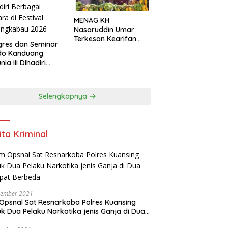
MENAG KH
Nasaruddin Umar
Terkesan Kearifan
res dan Seminar
Lokal dan Nuansa
do Kanduang
Keagamaan di
ia III Dihadiri
Kuantan Singingi
agai Negara di
ival Minangkabau
6
Selengkapnya
ita Kriminal
vember 2021
Opsnal Sat Resnarkoba Polres Kuansing
k Dua Pelaku Narkotika jenis Ganja di Dua
pat Berbeda