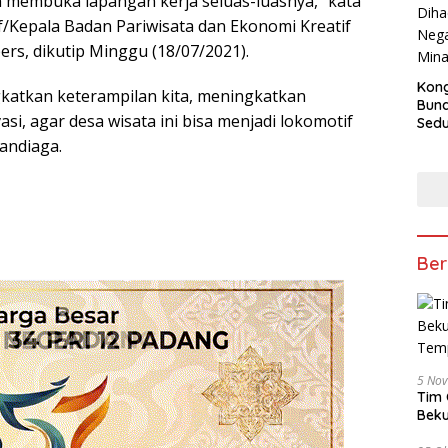
 membuka lapangan kerja seluas-luasnya,” kata
f/Kepala Badan Pariwisata dan Ekonomi Kreatif
rs, dikutip Minggu (18/07/2021).
Kong
katkan keterampilan kita, meningkatkan
Bun
si, agar desa wisata ini bisa menjadi lokomotif
Sedun
Berb
andiaga.
Fest
202
Ber
5 No
Tim 
Beku
Tem