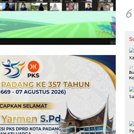
6
S
27
Bu
Ka