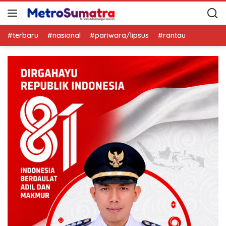
#terbaru
#nasional
#pariwara/lipsus
#rantau