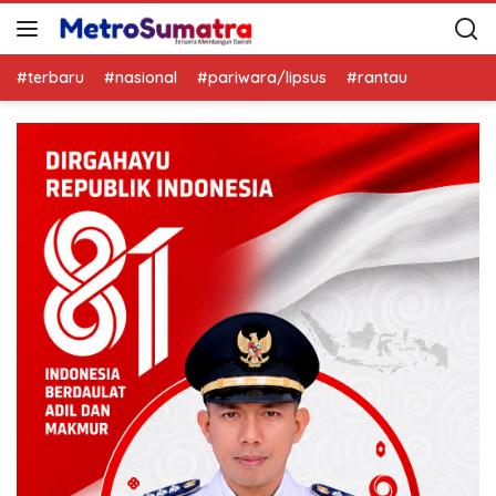
#terbaru
#nasional
#pariwara/lipsus
#rantau