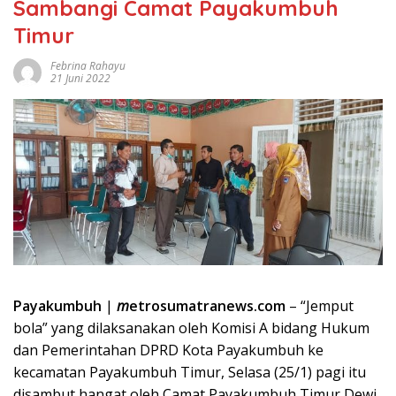
Sambangi Camat Payakumbuh
Timur
Febrina Rahayu
21 Juni 2022
Payakumbuh
|
m
etrosumatranews.com
– “Jemput
bola” yang dilaksanakan oleh Komisi A bidang Hukum
dan Pemerintahan DPRD Kota Payakumbuh ke
kecamatan Payakumbuh Timur, Selasa (25/1) pagi itu
disambut hangat oleh Camat Payakumbuh Timur Dewi