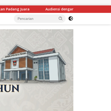
n Mensos Berbuah Kabar Baik, Saifullah Yusuf Dijadwalkan Buk