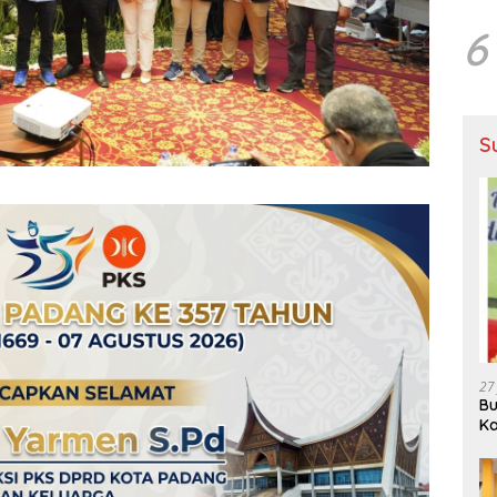
6
S
27
Bu
Ka