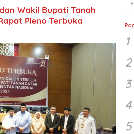
Arsi
dan Wakil Bupati Tanah
Beri
 Rapat Pleno Terbuka
Pop
1
2
3
4
5