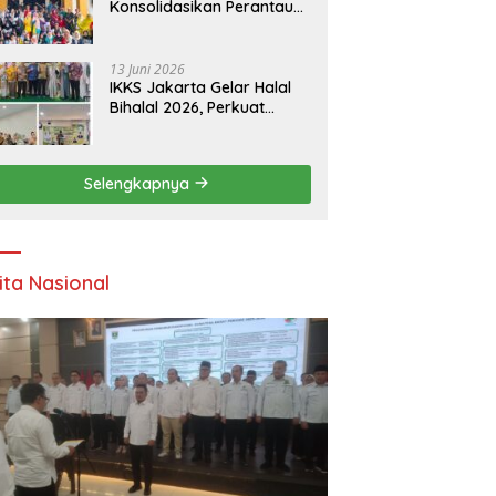
Konsolidasikan Perantau
Saruaso Kota Padang
13 Juni 2026
IKKS Jakarta Gelar Halal
Bihalal 2026, Perkuat
Silaturahmi dan Dorong
Semangat Kewirausahaan
Warga Kuansing
Selengkapnya
ita Nasional