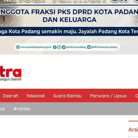
Daerah
Nasional
Suara Rantau
Pariwara / Lipsus
O
sus
#rantau
Ars