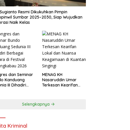
Sugianto Resmi Dikukuhkan Pimpin
pinwil Sumbar 2025–2030, Siap Wujudkan
rasi Naik Kelas
res dan Seminar
MENAG KH
do Kanduang
Nasaruddin Umar
ia III Dihadiri
Terkesan Kearifan
agai Negara di
Lokal dan Nuansa
ival Minangkabau
Keagamaan di
6
Kuantan Singingi
Selengkapnya
ita Kriminal