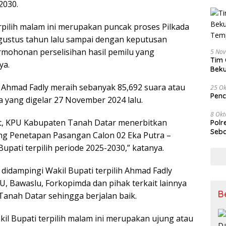
2030.
rpilih malam ini merupakan puncak proses Pilkada
Agustus tahun lalu sampai dengan keputusan
mohonan perselisihan hasil pemilu yang
5 No
Tim 
ya.
Beku
Tem
 Ahmad Fadly meraih sebanyak 85,692 suara atau
25 Ok
Penc
da yang digelar 27 November 2024 lalu.
8 Okt
t, KPU Kabupaten Tanah Datar menerbitkan
Polr
Seba
g Penetapan Pasangan Calon 02 Eka Putra –
upati terpilih periode 2025-2030,” katanya.
 didampingi Wakil Bupati terpilih Ahmad Fadly
, Bawaslu, Forkopimda dan pihak terkait lainnya
B
Tanah Datar sehingga berjalan baik.
il Bupati terpilih malam ini merupakan ujung atau