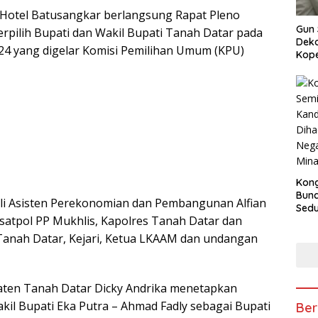
a Hotel Batusangkar berlangsung Rapat Pleno
Gun 
pilih Bupati dan Wakil Bupati Tanah Datar pada
Deko
24 yang digelar Komisi Pemilihan Umum (KPU)
Kope
Kong
Bun
kili Asisten Perekonomian dan Pembangunan Alfian
Sedun
satpol PP Mukhlis, Kapolres Tanah Datar dan
Berb
Fest
Tanah Datar, Kejari, Ketua LKAAM dan undangan
202
aten Tanah Datar Dicky Andrika menetapkan
kil Bupati Eka Putra – Ahmad Fadly sebagai Bupati
Ber