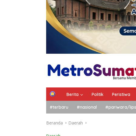
Berita
Politik
Peristiwa
#terbaru
#nasional
#pariwara/lip
Beranda
Daerah
Daerah