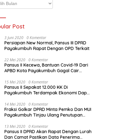
p
ta
ular Post
3 Juni 2020
0 Komentar
Persiapan New Normal, Pansus III DPRD
Payakumbuh Rapat Dengan OPD Terkait
22 Mei 2020
0 Komentar
Pansus II Kecewa, Bantuan Covid-19 Dari
APBD Kota Payakumbuh Gagal Cair
Sebelum Lebaran
15 Mei 2020
0 Komentar
Pansus II Sepakat 12.000 KK Di
Payakumbuh Terdampak Ekonomi Dapat
Bantuan Dari APBD Pemko
14 Mei 2020
0 Komentar
Fraksi Golkar DPRD Minta Pemko Dan MUI
Payakumbuh Tinjau Ulang Penutupan
Rumah Ibadah
13 Mei 2020
0 Komentar
Pansus II DPRD Akan Rapat Dengan Lurah
Dan Camat Pastikan Data Penerima